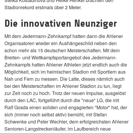
Stefka Kostadinova und Heike Henkel brachten den
Stadionrekord erstmals über 2 Meter.
Die innovativen Neunziger
Mit dem Jedermann-Zehnkampf hatten dann die Ahlener
Organisatoren wieder ein Aushängeschild neben den
schon mehr als 15 deutschen Meisterschaften. Mit dem
Breiten- und Wettkampfsportangebot des Jedermann-
Zehnkampfs hatten Ahlener Athleten jetzt endlich auch die
Möglichkeit, sich im heimischen Stadion mit Sportlern aus
Nah und Fern zu messen. Die Latte, dieses nämlich auch
bei den Meisterschaften im Ahlener Stadion zu tun, liegt
zur Zeit noch zu hoch. Trotz der neuen Impulse, ausgelöst
durch den LAC, fortgeführt durch die "neue" LG, die mit
Ralf Gosda einen soliden und engagierten "Motor" hat, der
sich (immer noch selbst aktiv) bemüht, mit Stefan
Schwenke und Peter Wechler, dem erfolgreichsten Ahlener
Senioren-Langstreckenläufer, im Laufbereich neue