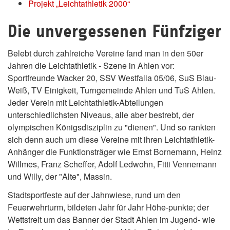
Projekt „Leichtathletik 2000“
Die unvergessenen Fünfziger
Belebt durch zahlreiche Vereine fand man in den 50er
Jahren die Leichtathletik - Szene in Ahlen vor:
Sportfreunde Wacker 20, SSV Westfalia 05/06, SuS Blau-
Weiß, TV Einigkeit, Turngemeinde Ahlen und TuS Ahlen.
Jeder Verein mit Leichtathletik-Abteilungen
unterschiedlichsten Niveaus, alle aber bestrebt, der
olympischen Königsdisziplin zu "dienen". Und so rankten
sich denn auch um diese Vereine mit ihren Leichtathletik-
Anhänger die Funktionsträger wie Ernst Bornemann, Heinz
Willmes, Franz Scheffer, Adolf Ledwohn, Fitti Vennemann
und Willy, der "Alte", Massin.
Stadtsportfeste auf der Jahnwiese, rund um den
Feuerwehrturm, bildeten Jahr für Jahr Höhe-punkte; der
Wettstreit um das Banner der Stadt Ahlen im Jugend- wie