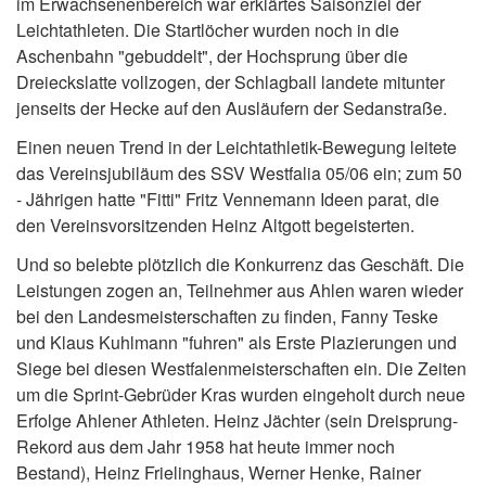
im Erwachsenenbereich war erklärtes Saisonziel der
Leichtathleten. Die Startlöcher wurden noch in die
Aschenbahn "gebuddelt", der Hochsprung über die
Dreieckslatte vollzogen, der Schlagball landete mitunter
jenseits der Hecke auf den Ausläufern der Sedanstraße.
Einen neuen Trend in der Leichtathletik-Bewegung leitete
das Vereinsjubiläum des SSV Westfalia 05/06 ein; zum 50
- Jährigen hatte "Fitti" Fritz Vennemann Ideen parat, die
den Vereinsvorsitzenden Heinz Altgott begeisterten.
Und so belebte plötzlich die Konkurrenz das Geschäft. Die
Leistungen zogen an, Teilnehmer aus Ahlen waren wieder
bei den Landesmeisterschaften zu finden, Fanny Teske
und Klaus Kuhlmann "fuhren" als Erste Plazierungen und
Siege bei diesen Westfalenmeisterschaften ein. Die Zeiten
um die Sprint-Gebrüder Kras wurden eingeholt durch neue
Erfolge Ahlener Athleten. Heinz Jächter (sein Dreisprung-
Rekord aus dem Jahr 1958 hat heute immer noch
Bestand), Heinz Frielinghaus, Werner Henke, Rainer