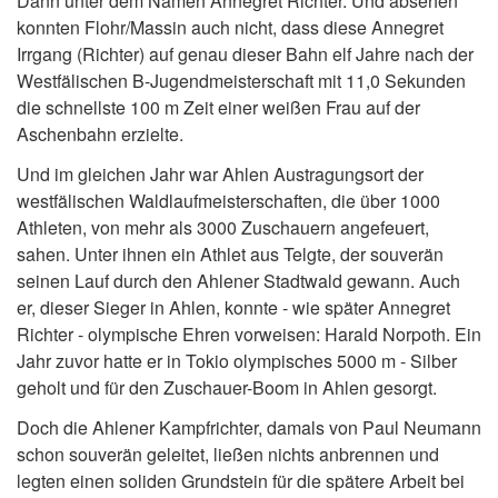
Dann unter dem Namen Annegret Richter. Und absehen
konnten Flohr/Massin auch nicht, dass diese Annegret
Irrgang (Richter) auf genau dieser Bahn elf Jahre nach der
Westfälischen B-Jugendmeisterschaft mit 11,0 Sekunden
die schnellste 100 m Zeit einer weißen Frau auf der
Aschenbahn erzielte.
Und im gleichen Jahr war Ahlen Austragungsort der
westfälischen Waldlaufmeisterschaften, die über 1000
Athleten, von mehr als 3000 Zuschauern angefeuert,
sahen. Unter ihnen ein Athlet aus Telgte, der souverän
seinen Lauf durch den Ahlener Stadtwald gewann. Auch
er, dieser Sieger in Ahlen, konnte - wie später Annegret
Richter - olympische Ehren vorweisen: Harald Norpoth. Ein
Jahr zuvor hatte er in Tokio olympisches 5000 m - Silber
geholt und für den Zuschauer-Boom in Ahlen gesorgt.
Doch die Ahlener Kampfrichter, damals von Paul Neumann
schon souverän geleitet, ließen nichts anbrennen und
legten einen soliden Grundstein für die spätere Arbeit bei