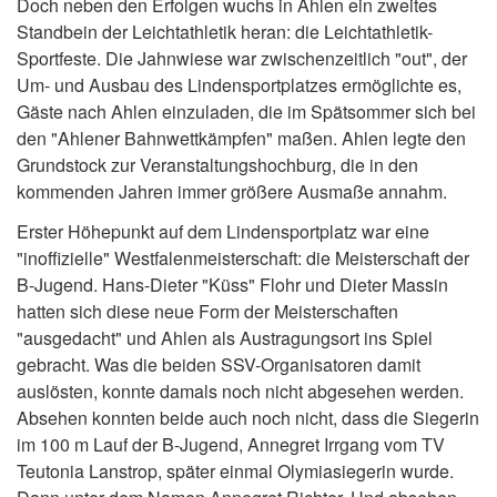
Doch neben den Erfolgen wuchs in Ahlen ein zweites
Standbein der Leichtathletik heran: die Leichtathletik-
Sportfeste. Die Jahnwiese war zwischenzeitlich "out", der
Um- und Ausbau des Lindensportplatzes ermöglichte es,
Gäste nach Ahlen einzuladen, die im Spätsommer sich bei
den "Ahlener Bahnwettkämpfen" maßen. Ahlen legte den
Grundstock zur Veranstaltungshochburg, die in den
kommenden Jahren immer größere Ausmaße annahm.
Erster Höhepunkt auf dem Lindensportplatz war eine
"inoffizielle" Westfalenmeisterschaft: die Meisterschaft der
B-Jugend. Hans-Dieter "Küss" Flohr und Dieter Massin
hatten sich diese neue Form der Meisterschaften
"ausgedacht" und Ahlen als Austragungsort ins Spiel
gebracht. Was die beiden SSV-Organisatoren damit
auslösten, konnte damals noch nicht abgesehen werden.
Absehen konnten beide auch noch nicht, dass die Siegerin
im 100 m Lauf der B-Jugend, Annegret Irrgang vom TV
Teutonia Lanstrop, später einmal Olymiasiegerin wurde.