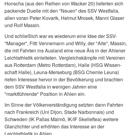
Honscha (aus den Reihen von Wacker 20) lieferten sich
packende Duelle mit den "Neuen" des SSV Westfalia,
allen voran Peter Kovarik, Helmut Mrosek, Manni Glaser
und Rolf Massin.
Und schließlich war es wiederum eine Idee der SSV-
"Manager", Fitti Vennemann und Willy, der "Alte", Massin,
die mit Fahrten ins Ausland eine neue Ära in der Ahlener
Leichtathletik einleiteten. Vergleichskämpfe mit Vereinen
aus Rotterdam (Metro Rotterdam), Halle (HSG Wissen-
schaft Halle), Leuna-Merseburg (BSG Chemie Leuna)
riefen Interesse hervor in der Bevölkerung und brachten
dem SSV Westfalia in wenigen Jahren eine
"marktführende" Position in Ahlen ein.
Im Sinne der Völkerverständigung setzten dann Fahrten
nach Frankreich (Uni Dijon, Stade Narbonnais) und
Schweden (IK Pallas Malmö, IK/IF Skelleftea) weitere
Glanzlichter und erhöhten das Interesse an der
Leichtathletik in Ahlen.