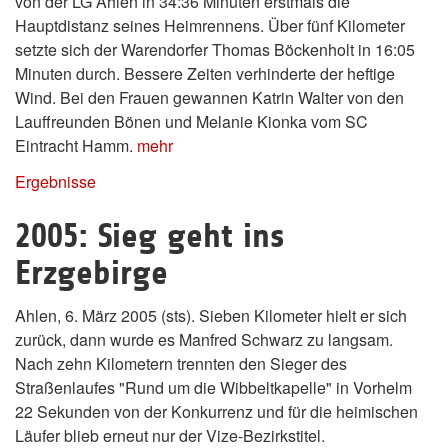
von der LG Ahlen in 34:36 Minuten erstmals die
Hauptdistanz seines Heimrennens. Über fünf Kilometer
setzte sich der Warendorfer Thomas Böckenholt in 16:05
Minuten durch. Bessere Zeiten verhinderte der heftige
Wind. Bei den Frauen gewannen Katrin Walter von den
Lauffreunden Bönen und Melanie Kionka vom SC
Eintracht Hamm.
mehr
Ergebnisse
2005: Sieg geht ins
Erzgebirge
Ahlen, 6. März 2005 (sts). Sieben Kilometer hielt er sich
zurück, dann wurde es Manfred Schwarz zu langsam.
Nach zehn Kilometern trennten den Sieger des
Straßenlaufes "Rund um die Wibbeltkapelle" in Vorhelm
22 Sekunden von der Konkurrenz und für die heimischen
Läufer blieb erneut nur der Vize-Bezirkstitel.