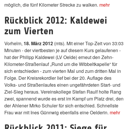
möglich, die fünf Kilometer Strecke zu walken.
mehr
Rückblick 2012: Kaldewei
zum Vierten
Vorhelm,
18. März 2012
(mts). Mit einer Top-Zeit von 33:03
Minuten - der viertbesten je auf diesem Kurs gelaufenen -
hat der Philipp Kaldewei (LV Oelde) erneut den Zehn-
Kilometer-Straßenlauf „Rund um die Wibbeltkapelle“ für
sich entschieden - zum vierten Mal und zum dritten Mal in
Folge. Der Kreisrekordler lief bei der 20. Auflage des
Volks- und Straßenlaufes einen ungefährdeten Start- und
Ziel-Sieg heraus. Vereinskollege Stefan Raulf holte Rang
zwei, spannend wurde es erst im Kampf um Platz drei, den
der Ahlener Mirko Schuler für sich entschied. Schnellste
Frau war mit Ines Günnwig ebenfalls eine Oelderin.
mehr
Rückblick 2011: Siege für