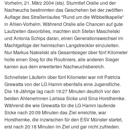
Vorhelm, 21. März 2004 (sts). Sturmtief Oralie und der
Nachwuchs bestimmten das Geschehen bei der zwölften
Auflage des Straßenlaufes "Rund um die Wibbeltkapelle"
in Ahlen-Vorhelm. Während Oralie alle Chancen auf gute
Laufzeiten davonblies, machten sich Stefan Maschelski
und Antonia Schips daran, einen Generationswechsel im
Machtgefüge der heimischen Langstreckler einzuleiten.
Nur Markus Nakielski als Gesamtsieger über fünf Kilometer
holte einen Sieg für die Routiniers, alle anderen Sieger
kamen aus dem erweiterten Nachwuchsbereich.
Schnellster Läuferin über fünf Kilometer war mit Patricia
Grewatta von der LG Hamm ebenfalls eine Jugendliche.
Die 18-Jährige lag nach 19:27 Minuten deutlich vor den
beiden Ahlenerinnen Larissa Sicke und Sina Horsthemke.
Während die wie Grewatta für die LG Hamm laufende
Sicke nach 20:09 Minuten das Ziel erreichte, war
Horsthemke, die inzwischen für den ESV Münster startet,
erst nach 20:18 Minuten im Ziel und gar nicht zufrieden.