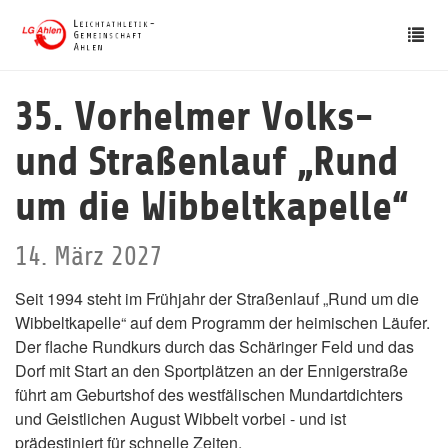
Skip
Tog
to
nav
main
content
35. Vorhelmer Volks-
und Straßenlauf „Rund
um die Wibbeltkapelle“
14. März 2027
Seit 1994 steht im Frühjahr der Straßenlauf „Rund um die
Wibbeltkapelle“ auf dem Programm der heimischen Läufer.
Der flache Rundkurs durch das Schäringer Feld und das
Dorf mit Start an den Sportplätzen an der Ennigerstraße
führt am Geburtshof des westfälischen Mundartdichters
und Geistlichen August Wibbelt vorbei - und ist
prädestiniert für schnelle Zeiten.