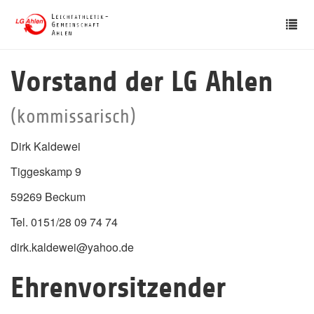
Skip
Tog
to
nav
main
content
Vorstand der LG Ahlen
(kommissarisch)
Dirk Kaldewei
Tiggeskamp 9
59269 Beckum
Tel. 0151/28 09 74 74
dirk.kaldewei@yahoo.de
Ehrenvorsitzender