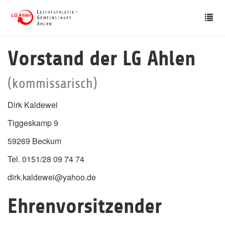
Skip
Tog
to
nav
main
content
Vorstand der LG Ahlen
(kommissarisch)
Dirk Kaldewei
Tiggeskamp 9
59269 Beckum
Tel. 0151/28 09 74 74
dirk.kaldewei@yahoo.de
Ehrenvorsitzender