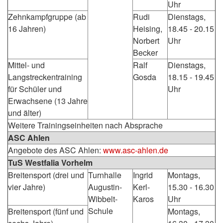
Uhr
Zehnkampfgruppe (ab
Rudi
Dienstags,
16 Jahren)
Heising,
18.45 - 20.15
Norbert
Uhr
Becker
Mittel- und
Ralf
Dienstags,
Langstreckentraining
Gosda
18.15 - 19.45
für Schüler und
Uhr
Erwachsene (13 Jahre
und älter)
Weitere Trainingseinheiten nach Absprache
ASC Ahlen
Angebote des ASC Ahlen:
www.asc-ahlen.de
TuS Westfalia Vorhelm
Breitensport (drei und
Turnhalle
Ingrid
Montags,
vier Jahre)
Augustin-
Kerl-
15.30 - 16.30
Wibbelt-
Karos
Uhr
Schule
Breitensport (fünf und
Montags,