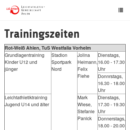
Skip
Tog
to
nav
main
content
Trainingszeiten
Rot-Weiß Ahlen, TuS Westfalia Vorhelm
Grundlagentraining
Stadion
Jolina
Dienstags,
Kinder U12 und
Sportpark
Heimann,
16.00 - 17.30
jünger
Nord
Felix
Uhr
Fiehe
Donnrstags,
16.30 - 18.00
Uhr
Leichtathletiktraining
Mark
Dienstags,
Jugend U14 und älter
Wiese,
17.30 - 19.30
Stefanie
Uhr
Panick
Donnerstags,
18.00 - 20.00