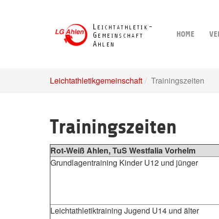
Skip
to
main
HOME
VE
content
Leichtathletikgemeinschaft
Trainingszeiten
Trainingszeiten
Rot-Weiß Ahlen, TuS Westfalia Vorhelm
Grundlagentraining Kinder U12 und jünger
Leichtathletiktraining Jugend U14 und älter