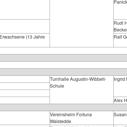
Panic
Rudi H
Becke
d Erwachsene (13 Jahre
Ralf 
Turnhalle Augustin-Wibbelt-
Ingrid
Schule
Alex 
Vereinsheim Fortuna
Susan
Walstedde