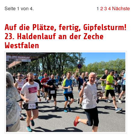
Seite 1 von 4.
1
2
3
4
Nächste
Auf die Plätze, fertig, Gipfelsturm!
23. Haldenlauf an der Zeche
Westfalen