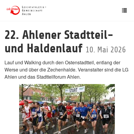
Skip
Tog
to
nav
main
content
22. Ahlener Stadtteil-
und Haldenlauf
10. Mai 2026
Lauf und Walking durch den Ostenstadtteil, entlang der
Werse und über die Zechenhalde. Veranstalter sind die LG
Ahlen und das Stadtteilforum Ahlen.