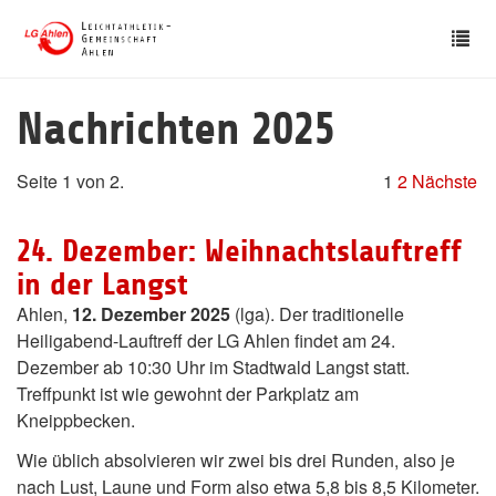
Skip
Tog
to
nav
main
content
Nachrichten 2025
Seite 1 von 2.
1
2
Nächste
24. Dezember: Weihnachtslauftreff
in der Langst
Ahlen,
12. Dezember 2025
(lga). Der traditionelle
Heiligabend-Lauftreff der LG Ahlen findet am 24.
Dezember ab 10:30 Uhr im Stadtwald Langst statt.
Treffpunkt ist wie gewohnt der Parkplatz am
Kneippbecken.
Wie üblich absolvieren wir zwei bis drei Runden, also je
nach Lust, Laune und Form also etwa 5,8 bis 8,5 Kilometer.