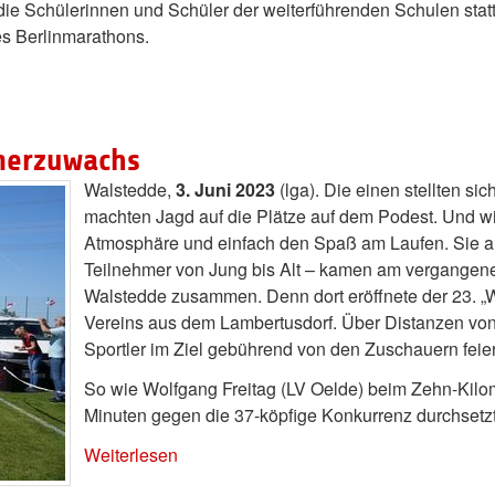
die Schülerinnen und Schüler der weiterführenden Schulen statt
s Berlinmarathons.
hmerzuwachs
Walstedde,
3. Juni 2023
(lga). Die einen stellten s
machten Jagd auf die Plätze auf dem Podest. Und w
Atmosphäre und einfach den Spaß am Laufen. Sie al
Teilnehmer von Jung bis Alt – kamen am vergangen
Walstedde zusammen. Denn dort eröffnete der 23. „Wä
Vereins aus dem Lambertusdorf. Über Distanzen von 
Sportler im Ziel gebührend von den Zuschauern feie
So wie Wolfgang Freitag (LV Oelde) beim Zehn-Kilome
Minuten gegen die 37-köpfige Konkurrenz durchsetz
Weiterlesen