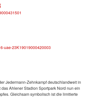
3
019000431501
ft-U16-uae-23K19019000420003
 der Jedermann-Zehnkampf deutschlandweit in
st das Ahlener Stadion Sportpark Nord nun ein
es. Gleichsam symbolisch ist die limitierte