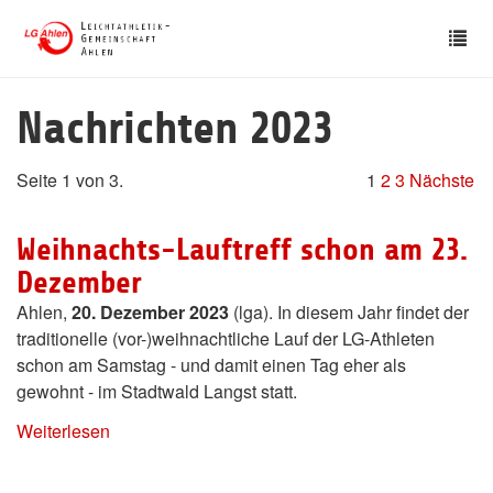
Skip
Tog
to
nav
main
content
Nachrichten 2023
Seite 1 von 3.
1
2
3
Nächste
Weihnachts-Lauftreff schon am 23.
Dezember
Ahlen,
20. Dezember 2023
(lga). In diesem Jahr findet der
traditionelle (vor-)weihnachtliche Lauf der LG-Athleten
schon am Samstag - und damit einen Tag eher als
gewohnt - im Stadtwald Langst statt.
Weiterlesen