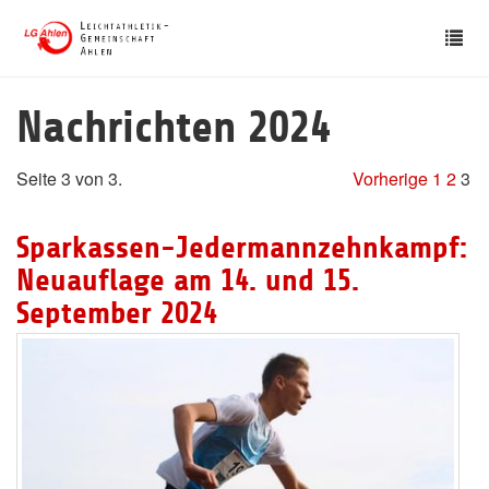
Skip
Tog
to
nav
main
content
Nachrichten 2024
Seite 3 von 3.
Vorherige
1
2
3
Sparkassen-Jedermannzehnkampf:
Neuauflage am 14. und 15.
September 2024