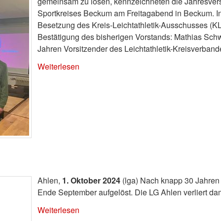
gemeinsam zu lösen, kennzeichneten die Jahresvers
Sportkreises Beckum am Freitagabend in Beckum. I
Besetzung des Kreis-Leichtathletik-Ausschusses (K
Bestätigung des bisherigen Vorstands: Mathias Schw
Jahren Vorsitzender des Leichtathletik-Kreisverband
Weiterlesen
Ahlen,
1. Oktober 2024
(lga) Nach knapp 30 Jahren h
Ende September aufgelöst. Die LG Ahlen verliert dam
Weiterlesen