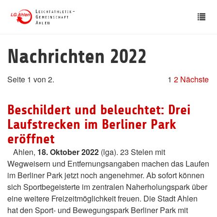
Skip
Tog
to
nav
main
content
Nachrichten 2022
Seite 1 von 2.
1
2
Nächste
Beschildert und beleuchtet: Drei
Laufstrecken im Berliner Park
eröffnet
Ahlen,
18. Oktober 2022
(lga). 23 Stelen mit
Wegweisern und Entfernungsangaben machen das Laufen
im Berliner Park jetzt noch angenehmer. Ab sofort können
sich Sportbegeisterte im zentralen Naherholungspark über
eine weitere Freizeitmöglichkeit freuen. Die Stadt Ahlen
hat den Sport- und Bewegungspark Berliner Park mit