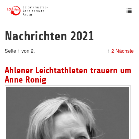
Skip
Tog
to
nav
main
content
Nachrichten 2021
Seite 1 von 2.
1
2
Nächste
Ahlener Leichtathleten trauern um
Anne Ronig