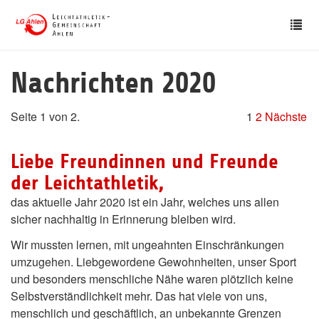
Skip
Tog
to
nav
main
content
Nachrichten 2020
Seite 1 von 2.
1
2
Nächste
Liebe Freundinnen und Freunde
der Leichtathletik,
das aktuelle Jahr 2020 ist ein Jahr, welches uns allen
sicher nachhaltig in Erinnerung bleiben wird.
Wir mussten lernen, mit ungeahnten Einschränkungen
umzugehen. Liebgewordene Gewohnheiten, unser Sport
und besonders menschliche Nähe waren plötzlich keine
Selbstverständlichkeit mehr. Das hat viele von uns,
menschlich und geschäftlich, an unbekannte Grenzen