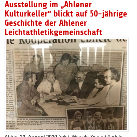
Ausstellung im „Ahlener
Kulturkeller“ blickt auf 50-jährige
Geschichte der Ahlener
Leichtathletikgemeinschaft
Ahlen,
23. August 2020
(mts). Was als Zweierbündnis