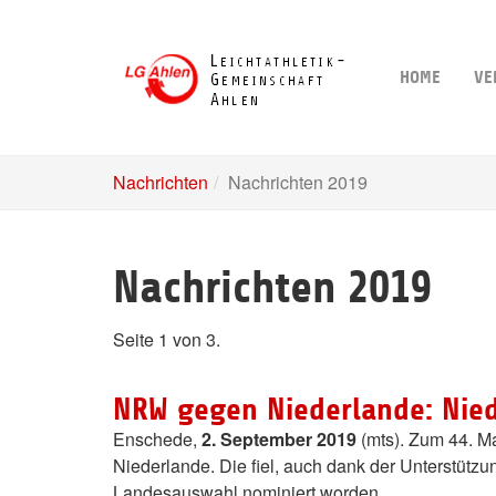
Skip
to
main
HOME
VE
content
Nachrichten
Nachrichten 2019
Nachrichten 2019
Seite 1 von 3.
NRW gegen Niederlande: Nied
Enschede,
2. September 2019
(mts). Zum 44. 
Niederlande. Die fiel, auch dank der Unterstüt
Landesauswahl nominiert worden.