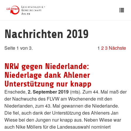
Skip
Tog
to
nav
main
content
Nachrichten 2019
Seite 1 von 3.
1
2
3
Nächste
NRW gegen Niederlande:
Niederlage dank Ahlener
Unterstützung nur knapp
Enschede,
2. September 2019
(mts). Zum 44. Mal maß der
der Nachwuchs des FLVW am Wochenende mit den
Niederlanden, zum 43. Mal gewannen die Niederlande.
Die fiel, auch dank der Unterstützung des Ahleners Jan
Wiese bei den Jungen nur knapp aus. Neben Wiese war
auch Nike Möllers für die Landesauswahl nominiert