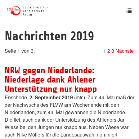
Skip
Tog
to
nav
main
content
Nachrichten 2019
Seite 1 von 3.
1
2
3
Nächste
NRW gegen Niederlande:
Niederlage dank Ahlener
Unterstützung nur knapp
Enschede,
2. September 2019
(mts). Zum 44. Mal maß der
der Nachwuchs des FLVW am Wochenende mit den
Niederlanden, zum 43. Mal gewannen die Niederlande.
Die fiel, auch dank der Unterstützung des Ahleners Jan
Wiese bei den Jungen nur knapp aus. Neben Wiese war
auch Nike Möllers für die Landesauswahl nominiert