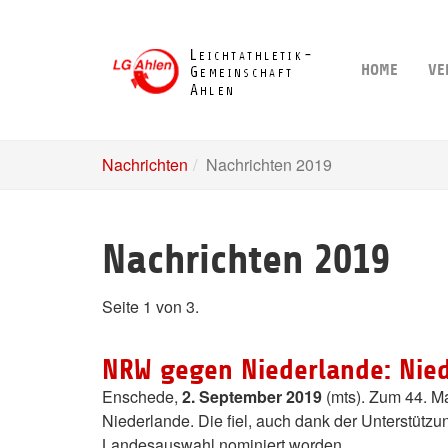
Skip
to
main
HOME
VE
content
Nachrichten
Nachrichten 2019
Nachrichten 2019
Seite 1 von 3.
NRW gegen Niederlande: Nied
Enschede,
2. September 2019
(mts). Zum 44. 
Niederlande. Die fiel, auch dank der Unterstüt
Landesauswahl nominiert worden.