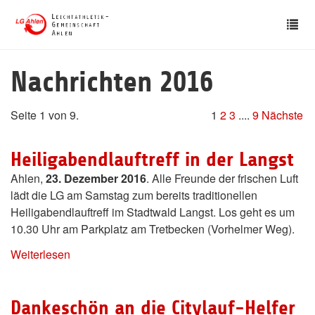
Skip
Tog
to
nav
main
content
Nachrichten 2016
Seite 1 von 9.
1
2
3
....
9
Nächste
Heiligabendlauftreff in der Langst
Ahlen,
23. Dezember 2016
. Alle Freunde der frischen Luft
lädt die LG am Samstag zum bereits traditionellen
Heiligabendlauftreff im Stadtwald Langst. Los geht es um
10.30 Uhr am Parkplatz am Tretbecken (Vorhelmer Weg).
Weiterlesen
Dankeschön an die Citylauf-Helfer