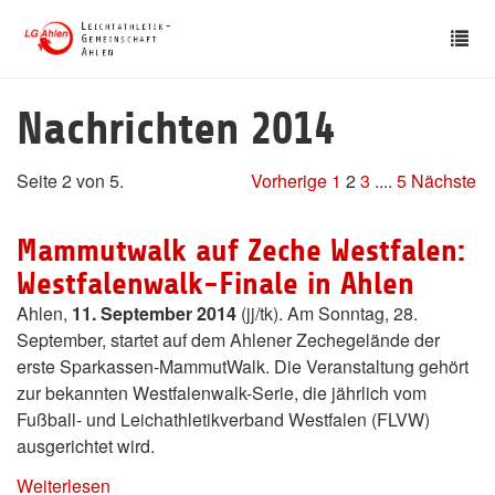
Skip
Tog
to
nav
main
content
Nachrichten 2014
Seite 2 von 5.
Vorherige
1
2
3
....
5
Nächste
Mammutwalk auf Zeche Westfalen:
Westfalenwalk-Finale in Ahlen
Ahlen,
11. September 2014
(jj/tk). Am Sonntag, 28.
September, startet auf dem Ahlener Zechegelände der
erste Sparkassen-MammutWalk. Die Veranstaltung gehört
zur bekannten Westfalenwalk-Serie, die jährlich vom
Fußball- und Leichathletikverband Westfalen (FLVW)
ausgerichtet wird.
Weiterlesen