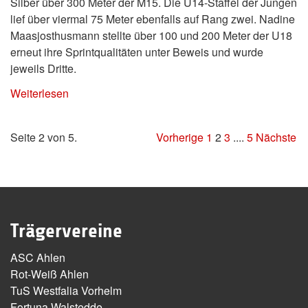
Silber über 300 Meter der M15. Die U14-Staffel der Jungen
lief über viermal 75 Meter ebenfalls auf Rang zwei. Nadine
Maasjosthusmann stellte über 100 und 200 Meter der U18
erneut ihre Sprintqualitäten unter Beweis und wurde
jeweils Dritte.
Weiterlesen
Seite 2 von 5.
Vorherige
1
2
3
....
5
Nächste
Trägervereine
ASC Ahlen
Rot-Weiß Ahlen
TuS Westfalia Vorhelm
Fortuna Walstedde