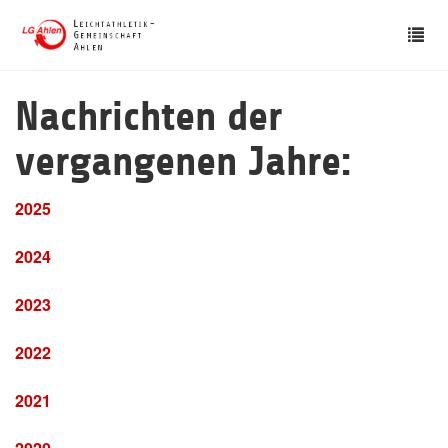
Skip
Tog
to
nav
main
content
Nachrichten der
vergangenen Jahre:
2025
2024
2023
2022
2021