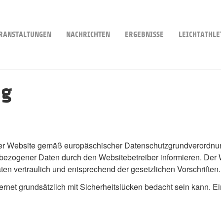
RANSTALTUNGEN
NACHRICHTEN
ERGEBNISSE
LEICHTATHLE
ng
eser Website gemäß europäschischer Datenschutzgrundverordnu
ogener Daten durch den Websitebetreiber informieren. Der W
n vertraulich und entsprechend der gesetzlichen Vorschriften.
rnet grundsätzlich mit Sicherheitslücken bedacht sein kann. Ei