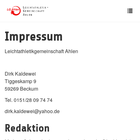
Skip
Tog
to
nav
main
content
Impressum
Leichtathletikgemeinschaft Ahlen
Dirk Kaldewei
Tiggeskamp 9
59269 Beckum
Tel. 0151/28 09 74 74
dirk.kaldewei@yahoo.de
Redaktion