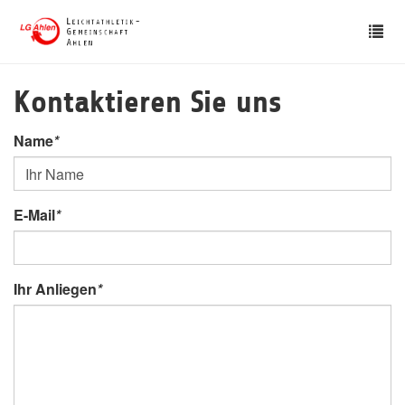
Skip
Tog
to
nav
main
content
Kontaktieren Sie uns
Name
*
E-Mail
*
Ihr Anliegen
*