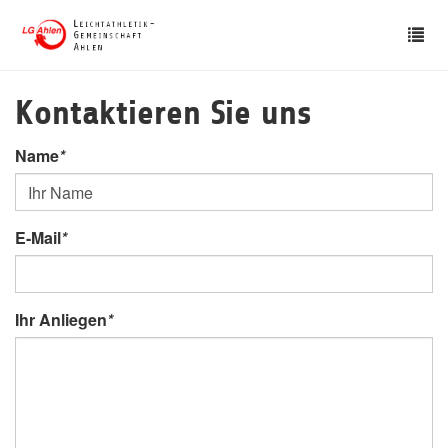
Skip
Tog
to
nav
main
content
Kontaktieren Sie uns
Name
*
E-Mail
*
Ihr Anliegen
*