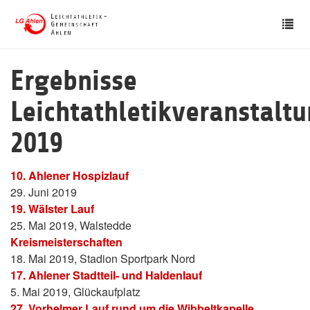
Skip
Tog
to
nav
main
content
Ergebnisse
Leichtathletikveranstalt
2019
10. Ahlener Hospizlauf
29. Juni 2019
19. Wälster Lauf
25. Mai 2019, Walstedde
Kreismeisterschaften
18. Mai 2019, Stadion Sportpark Nord
17. Ahlener Stadtteil- und Haldenlauf
5. Mai 2019, Glückaufplatz
27. Vorhelmer Lauf rund um die Wibbeltkapelle