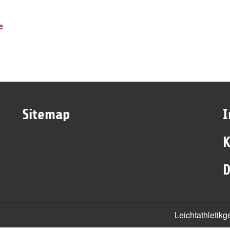
e
Sitemap
K
D
Leichtathletik