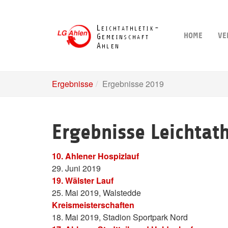
Skip
to
main
HOME
VE
content
Ergebnisse
Ergebnisse 2019
Ergebnisse Leichtat
10. Ahlener Hospizlauf
29. Juni 2019
19. Wälster Lauf
25. Mai 2019, Walstedde
Kreismeisterschaften
18. Mai 2019, Stadion Sportpark Nord