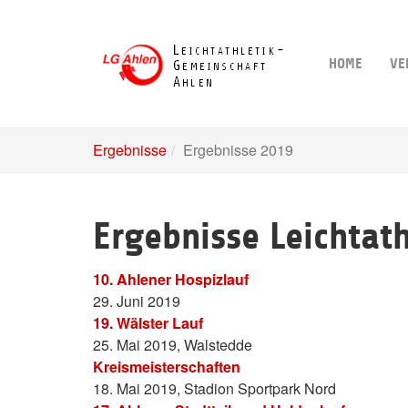
Skip
to
main
HOME
VE
content
Ergebnisse
Ergebnisse 2019
Ergebnisse Leichtat
10. Ahlener Hospizlauf
29. Juni 2019
19. Wälster Lauf
25. Mai 2019, Walstedde
Kreismeisterschaften
18. Mai 2019, Stadion Sportpark Nord