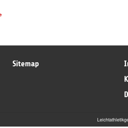
e
Sitemap
K
D
Leichtathletik