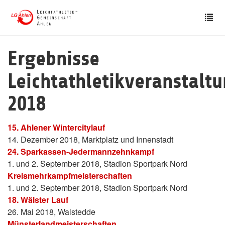
Skip
Tog
to
nav
main
content
Ergebnisse
Leichtathletikveranstalt
2018
15. Ahlener Wintercitylauf
14. Dezember 2018, Marktplatz und Innenstadt
24. Sparkassen-Jedermannzehnkampf
1. und 2. September 2018, Stadion Sportpark Nord
Kreismehrkampfmeisterschaften
1. und 2. September 2018, Stadion Sportpark Nord
18. Wälster Lauf
26. Mai 2018, Walstedde
Münsterlandmeisterschaften