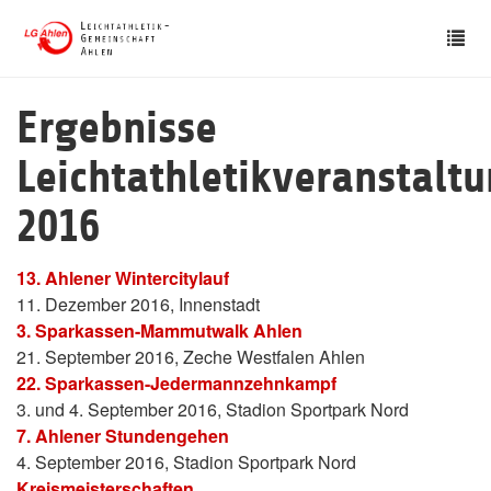
Skip
Tog
to
nav
main
content
Ergebnisse
Leichtathletikveranstalt
2016
13. Ahlener Wintercitylauf
11. Dezember 2016, Innenstadt
3. Sparkassen-Mammutwalk Ahlen
21. September 2016, Zeche Westfalen Ahlen
22. Sparkassen-Jedermannzehnkampf
3. und 4. September 2016, Stadion Sportpark Nord
7. Ahlener Stundengehen
4. September 2016, Stadion Sportpark Nord
Kreismeisterschaften