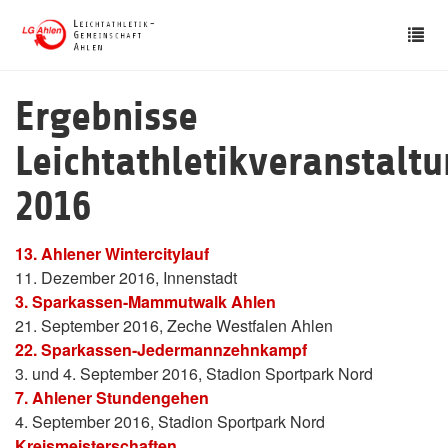
Skip
Tog
to
nav
main
content
Ergebnisse
Leichtathletikveranstalt
2016
13. Ahlener Wintercitylauf
11. Dezember 2016, Innenstadt
3. Sparkassen-Mammutwalk Ahlen
21. September 2016, Zeche Westfalen Ahlen
22. Sparkassen-Jedermannzehnkampf
3. und 4. September 2016, Stadion Sportpark Nord
7. Ahlener Stundengehen
4. September 2016, Stadion Sportpark Nord
Kreismeisterschaften