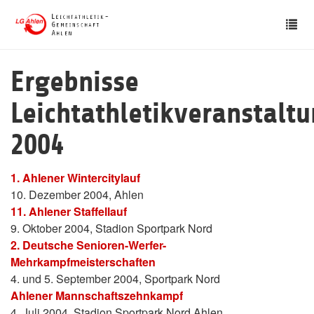
Skip
Tog
to
nav
main
content
Ergebnisse
Leichtathletikveranstalt
2004
1. Ahlener Wintercitylauf
10. Dezember 2004, Ahlen
11. Ahlener Staffellauf
9. Oktober 2004, Stadion Sportpark Nord
2. Deutsche Senioren-Werfer-
Mehrkampfmeisterschaften
4. und 5. September 2004, Sportpark Nord
Ahlener Mannschaftszehnkampf
4. Juli 2004, Stadion Sportpark Nord Ahlen