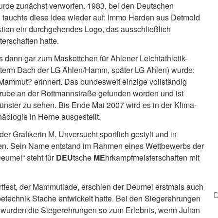
wurde zunächst verworfen. 1983, bei den Deutschen
 tauchte diese Idee wieder auf: Immo Herden aus Detmold
tion ein durchgehendes Logo, das ausschließlich
terschaften hatte.
 dann gar zum Maskottchen für Ahlener Leichtathletik-
unterm Dach der LG Ahlen/Hamm, später LG Ahlen) wurde:
Mammut? erinnert. Das bundesweit einzige vollständig
grube an der Rottmannstraße gefunden worden und ist
ster zu sehen. Bis Ende Mai 2007 wird es in der Klima-
äologie in Herne ausgestellt.
r Grafikerin M. Unversucht sportlich gestylt und in
ogen. Sein Name entstand im Rahmen eines Wettbewerbs der
eumel“ steht für
DEU
tsche
ME
hrkampfmeisterschaften mit
fest, der Mammutiade, erschien der Deumel erstmals auch
D
technik Stache entwickelt hatte. Bei den Siegerehrungen
n wurden die Siegerehrungen so zum Erlebnis, wenn Julian