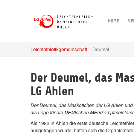
Skip
to
main
HOME
VE
content
Leichtathletikgemeinschaft
Deumel
Der Deumel, das Mas
LG Ahlen
Der Deumel, das Maskottchen der LG Ahlen und d
als Logo für die
DEU
tschen
ME
hrkampfmeistersc
Als 1982 in Ahlen die erste deutsche Leichtethle
ausgetragen wurde, hatten sich die Organisatoren