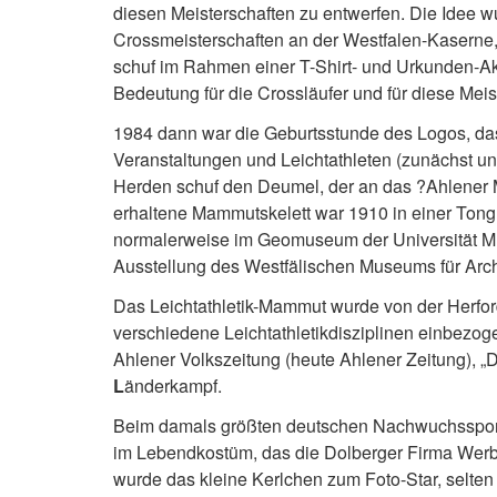
diesen Meisterschaften zu entwerfen. Die Idee 
Crossmeisterschaften an der Westfalen-Kaserne,
schuf im Rahmen einer T-Shirt- und Urkunden-Ak
Bedeutung für die Crossläufer und für diese Meis
1984 dann war die Geburtsstunde des Logos, das
Veranstaltungen und Leichtathleten (zunächst 
Herden schuf den Deumel, der an das ?Ahlener 
erhaltene Mammutskelett war 1910 in einer Ton
normalerweise im Geomuseum der Universität Mün
Ausstellung des Westfälischen Museums für Arch
Das Leichtathletik-Mammut wurde von der Herforde
verschiedene Leichtathletikdisziplinen einbez
Ahlener Volkszeitung (heute Ahlener Zeitung), „D
L
änderkampf.
Beim damals größten deutschen Nachwuchssport
im Lebendkostüm, das die Dolberger Firma Werbe
wurde das kleine Kerlchen zum Foto-Star, selte