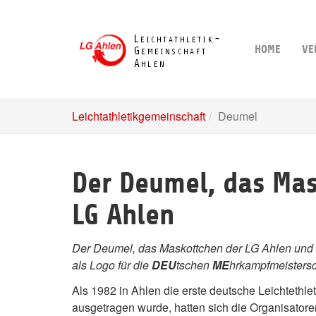
Skip
to
main
HOME
VE
content
Leichtathletikgemeinschaft
Deumel
Der Deumel, das Mas
LG Ahlen
Der Deumel, das Maskottchen der LG Ahlen und d
als Logo für die
DEU
tschen
ME
hrkampfmeistersc
Als 1982 in Ahlen die erste deutsche Leichtethle
ausgetragen wurde, hatten sich die Organisatoren