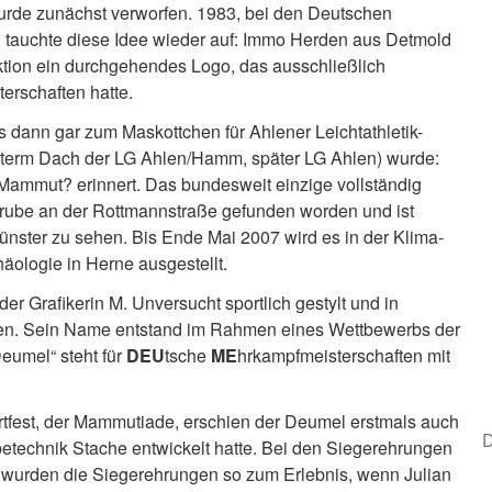
wurde zunächst verworfen. 1983, bei den Deutschen
 tauchte diese Idee wieder auf: Immo Herden aus Detmold
tion ein durchgehendes Logo, das ausschließlich
terschaften hatte.
 dann gar zum Maskottchen für Ahlener Leichtathletik-
unterm Dach der LG Ahlen/Hamm, später LG Ahlen) wurde:
Mammut? erinnert. Das bundesweit einzige vollständig
grube an der Rottmannstraße gefunden worden und ist
ster zu sehen. Bis Ende Mai 2007 wird es in der Klima-
äologie in Herne ausgestellt.
r Grafikerin M. Unversucht sportlich gestylt und in
ogen. Sein Name entstand im Rahmen eines Wettbewerbs der
eumel“ steht für
DEU
tsche
ME
hrkampfmeisterschaften mit
fest, der Mammutiade, erschien der Deumel erstmals auch
D
technik Stache entwickelt hatte. Bei den Siegerehrungen
n wurden die Siegerehrungen so zum Erlebnis, wenn Julian