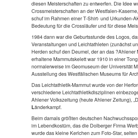
diesen Meisterschaften zu entwerfen. Die Idee 
Crossmeisterschaften an der Westfalen-Kaserne,
schuf im Rahmen einer T-Shirt- und Urkunden-Ak
Bedeutung für die Crossläufer und für diese Meis
1984 dann war die Geburtsstunde des Logos, das
Veranstaltungen und Leichtathleten (zunächst 
Herden schuf den Deumel, der an das ?Ahlener 
erhaltene Mammutskelett war 1910 in einer Ton
normalerweise im Geomuseum der Universität Mün
Ausstellung des Westfälischen Museums für Arch
Das Leichtathletik-Mammut wurde von der Herforde
verschiedene Leichtathletikdisziplinen einbez
Ahlener Volkszeitung (heute Ahlener Zeitung), „D
L
änderkampf.
Beim damals größten deutschen Nachwuchssport
im Lebendkostüm, das die Dolberger Firma Werbe
wurde das kleine Kerlchen zum Foto-Star, selte