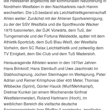
die Heessener angesichts der kommunalen Neuordnung in
Nordrhein-Westfalen in den Nachbarkreis nach Hamm
wechselten. Die LG bestand als Leichtathletikgemeinschaft
Ahlen weiter: Zunächst mit der Ahlener Sportvereinigung,
zu der der SSV Westfalia und die Sportfreunde Wacker
1975 fusionierten, der DJK Vorwärts, dem TuS, der
Turngemeinde und der Fortuna Walstedde, später mit dem
Athletik-Sportclub, dem SuS Blau-Weiß, der Westfalia
Vorhelm, dem SC Relax Leichtathletik und zeitweilig dem
TV Einigkeit, dem Ski-Club und dem TuS Wadersloh.
Herausragende Athleten waren in den 1970er Jahren
Hans Brinkrolf, Hans Steinbuß und Uwe Jaschinski im
Stabhochsprung, Jochen Steinhagen im Weitsprung, Peter
Adrian und Reiner Krimphove über 400 Meter, Thomas
Wibbecke (Sprint), Günter Hauck (Wurf/Mehrkampf),
Dietmar Kunkel (an einem Wochenende fünfmal
Westfalenmeister), Roland Hartmann (Hoch), im
weiblichen Bereich die vielfache deutsche
Seniorenmeisterin Inge Pfeiffer (Langstrecke, zweifache