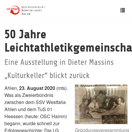
Skip
Tog
to
nav
main
content
50 Jahre
Leichtathletikgemeinscha
Eine Ausstellung in Dieter Massins
„Kulturkeller“ blickt zurück
Ahlen,
23. August 2020
(mts).
Was als Zweierbündnis
zwischen dem SSV Westfalia
Ahlen und dem TuS 01
Heessen (heute: OSC Hamm)
begann, wurde schnell zur
Gründungsveresammlung
Erfolgsgeschichte: Die LG