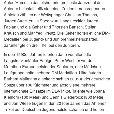
Ahlen/Hamm in das bisher erfolgreichste Jahrzehnt der
Ahlener Leichtathletik starteten. Zu den herausragenden
Athleten zählten der Weitspringer Christian Thomas,
Jürgen Streckert im Speerwurf, Langstreckler Jürgen
Fabian und die Geher und Thorsten Bartsch, Stefan
Krausch und Manfred Kreutz. Die Geher holten etliche DM-
Medaillen bei Jugend- und Juniorenmeisterschaften,
darunter gleich drei Titel bei den Junioren.
In den 1990er Jahren feierten dann vor allem die
Langstreckenläufer Erfolge: Peter Wechler wurde
Marathon-Europameister der Senioren, eine Mädchen-
Laufgruppe holte mehrere DM-Medaillen. Ultraläuferin
Barbara Mallmann etablierte sich ab 2005 in der deutschen
Spitze über 100 Kilometer und absolvierte mehrere
internationale Einsätze im DLV-Trikot. Talente wie Joana
Kielhorn (100 Meter) und Dennis Biederbick (800 Meter)
und Jan Wiese trugen in den 2010er Jahren das Ahlener
Trikot bei Deutschen Jugendmeisterschaften und holten