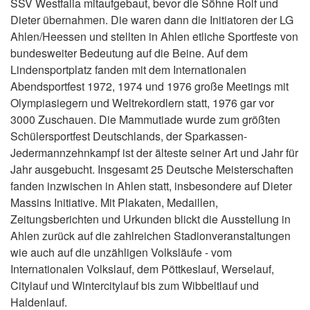
SSV Westfalia mitaufgebaut, bevor die Söhne Rolf und
Dieter übernahmen. Die waren dann die Initiatoren der LG
Ahlen/Heessen und stellten in Ahlen etliche Sportfeste von
bundesweiter Bedeutung auf die Beine. Auf dem
Lindensportplatz fanden mit dem Internationalen
Abendsportfest 1972, 1974 und 1976 große Meetings mit
Olympiasiegern und Weltrekordlern statt, 1976 gar vor
3000 Zuschauen. Die Mammutiade wurde zum größten
Schülersportfest Deutschlands, der Sparkassen-
Jedermannzehnkampf ist der älteste seiner Art und Jahr für
Jahr ausgebucht. Insgesamt 25 Deutsche Meisterschaften
fanden inzwischen in Ahlen statt, insbesondere auf Dieter
Massins Initiative. Mit Plakaten, Medaillen,
Zeitungsberichten und Urkunden blickt die Ausstellung in
Ahlen zurück auf die zahlreichen Stadionveranstaltungen
wie auch auf die unzähligen Volksläufe - vom
Internationalen Volkslauf, dem Pöttkeslauf, Werselauf,
Citylauf und Wintercitylauf bis zum Wibbeltlauf und
Haldenlauf.