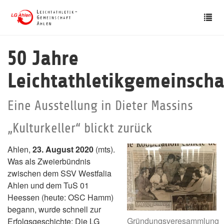
Skip
Tog
to
nav
main
content
50 Jahre
Leichtathletikgemeinscha
Eine Ausstellung in Dieter Massins
„Kulturkeller“ blickt zurück
Ahlen,
23. August 2020
(mts).
Was als Zweierbündnis
zwischen dem SSV Westfalia
Ahlen und dem TuS 01
Heessen (heute: OSC Hamm)
begann, wurde schnell zur
Gründungsveresammlung
Erfolgsgeschichte: Die LG