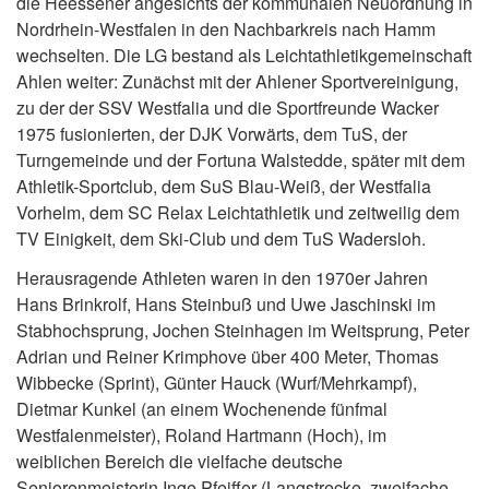
die Heessener angesichts der kommunalen Neuordnung in
Nordrhein-Westfalen in den Nachbarkreis nach Hamm
wechselten. Die LG bestand als Leichtathletikgemeinschaft
Ahlen weiter: Zunächst mit der Ahlener Sportvereinigung,
zu der der SSV Westfalia und die Sportfreunde Wacker
1975 fusionierten, der DJK Vorwärts, dem TuS, der
Turngemeinde und der Fortuna Walstedde, später mit dem
Athletik-Sportclub, dem SuS Blau-Weiß, der Westfalia
Vorhelm, dem SC Relax Leichtathletik und zeitweilig dem
TV Einigkeit, dem Ski-Club und dem TuS Wadersloh.
Herausragende Athleten waren in den 1970er Jahren
Hans Brinkrolf, Hans Steinbuß und Uwe Jaschinski im
Stabhochsprung, Jochen Steinhagen im Weitsprung, Peter
Adrian und Reiner Krimphove über 400 Meter, Thomas
Wibbecke (Sprint), Günter Hauck (Wurf/Mehrkampf),
Dietmar Kunkel (an einem Wochenende fünfmal
Westfalenmeister), Roland Hartmann (Hoch), im
weiblichen Bereich die vielfache deutsche
Seniorenmeisterin Inge Pfeiffer (Langstrecke, zweifache