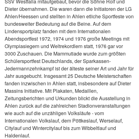
SSV Westfalia mitaufgebaut, bevor die Söhne Rolf und
Dieter übernahmen. Die waren dann die Initiatoren der LG
Ahlen/Heessen und stellten in Ahlen etliche Sportfeste von
bundesweiter Bedeutung auf die Beine. Auf dem
Lindensportplatz fanden mit dem Internationalen
Abendsportfest 1972, 1974 und 1976 große Meetings mit
Olympiasiegern und Weltrekordlern statt, 1976 gar vor
3000 Zuschauen. Die Mammutiade wurde zum größten
Schülersportfest Deutschlands, der Sparkassen-
Jedermannzehnkampf ist der älteste seiner Art und Jahr für
Jahr ausgebucht. Insgesamt 25 Deutsche Meisterschaften
fanden inzwischen in Ahlen statt, insbesondere auf Dieter
Massins Initiative. Mit Plakaten, Medaillen,
Zeitungsberichten und Urkunden blickt die Ausstellung in
Ahlen zurück auf die zahlreichen Stadionveranstaltungen
wie auch auf die unzähligen Volksläufe - vom
Internationalen Volkslauf, dem Pöttkeslauf, Werselauf,
Citylauf und Wintercitylauf bis zum Wibbeltlauf und
Haldenlauf.