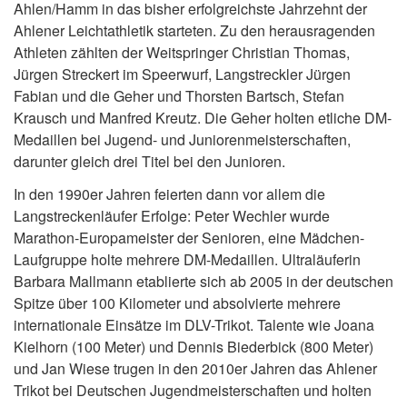
Ahlen/Hamm in das bisher erfolgreichste Jahrzehnt der
Ahlener Leichtathletik starteten. Zu den herausragenden
Athleten zählten der Weitspringer Christian Thomas,
Jürgen Streckert im Speerwurf, Langstreckler Jürgen
Fabian und die Geher und Thorsten Bartsch, Stefan
Krausch und Manfred Kreutz. Die Geher holten etliche DM-
Medaillen bei Jugend- und Juniorenmeisterschaften,
darunter gleich drei Titel bei den Junioren.
In den 1990er Jahren feierten dann vor allem die
Langstreckenläufer Erfolge: Peter Wechler wurde
Marathon-Europameister der Senioren, eine Mädchen-
Laufgruppe holte mehrere DM-Medaillen. Ultraläuferin
Barbara Mallmann etablierte sich ab 2005 in der deutschen
Spitze über 100 Kilometer und absolvierte mehrere
internationale Einsätze im DLV-Trikot. Talente wie Joana
Kielhorn (100 Meter) und Dennis Biederbick (800 Meter)
und Jan Wiese trugen in den 2010er Jahren das Ahlener
Trikot bei Deutschen Jugendmeisterschaften und holten