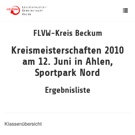
Skip
Tog
to
nav
main
content
FLVW-Kreis Beckum
Kreismeisterschaften 2010
am 12. Juni in Ahlen,
Sportpark Nord
Ergebnisliste
Klassenübersicht