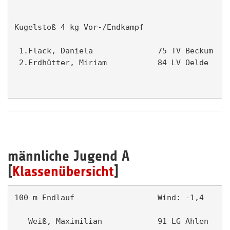
Kugelstoß 4 kg Vor-/Endkampf                   
 1.Flack, Daniela              75 TV Beckum    
 2.Erdhütter, Miriam           84 LV Oelde     
männliche Jugend A
[
Klassenübersicht
]
100 m Endlauf                  Wind: -1,4      
   Weiß, Maximilian            91 LG Ahlen     