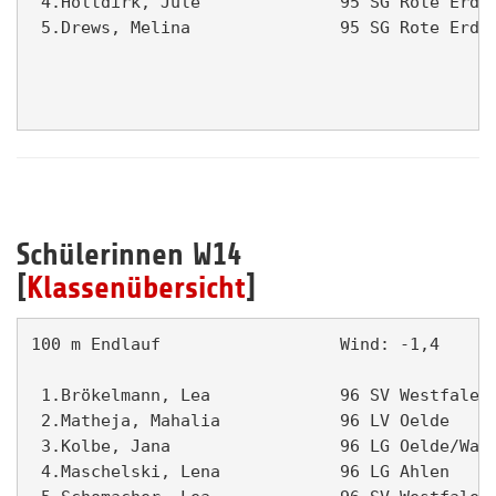
 4.Holtdirk, Jule              95 SG Rote Erde 
 5.Drews, Melina               95 SG Rote Erde 
Schülerinnen W14
[
Klassenübersicht
]
100 m Endlauf                  Wind: -1,4      
 1.Brökelmann, Lea             96 SV Westfalen 
 2.Matheja, Mahalia            96 LV Oelde     
 3.Kolbe, Jana                 96 LG Oelde/Wade
 4.Maschelski, Lena            96 LG Ahlen     