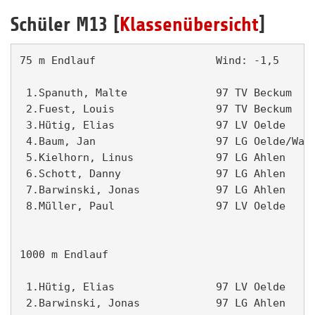
Schüler M13 [
Klassenübersicht
]
75 m Endlauf                   Wind: -1,5      
 1.Spanuth, Malte              97 TV Beckum    
 2.Fuest, Louis                97 TV Beckum    
 3.Hütig, Elias                97 LV Oelde     
 4.Baum, Jan                   97 LG Oelde/Wade
 5.Kielhorn, Linus             97 LG Ahlen     
 6.Schott, Danny               97 LG Ahlen     
 7.Barwinski, Jonas            97 LG Ahlen     
 8.Müller, Paul                97 LV Oelde     
1000 m Endlauf                                 
 1.Hütig, Elias                97 LV Oelde     
 2.Barwinski, Jonas            97 LG Ahlen     