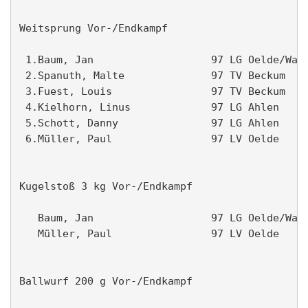
Weitsprung Vor-/Endkampf                       
 1.Baum, Jan                   97 LG Oelde/Wade
 2.Spanuth, Malte              97 TV Beckum    
 3.Fuest, Louis                97 TV Beckum    
 4.Kielhorn, Linus             97 LG Ahlen     
 5.Schott, Danny               97 LG Ahlen     
 6.Müller, Paul                97 LV Oelde     
Kugelstoß 3 kg Vor-/Endkampf                   
   Baum, Jan                   97 LG Oelde/Wade
   Müller, Paul                97 LV Oelde     
Ballwurf 200 g Vor-/Endkampf                   