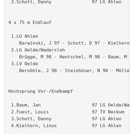
 3.Schott, Danny               97 LG Ahlen     
4 x 75 m Endlauf                               
 1.LG Ahlen                                    
    Barwinski, J 97 - Schott, D 97 - Kielhorn, 
 2.LG Oelde/Wadersloh                          
    Brügge, M 98 - Hentschel, M 98 - Baum, M 98
 3.LV Oelde                                    
    Bernöhle, J 98 - Steinhüser, N 98 - Müller,
Hochsprung Vor-/Endkampf                       
 1.Baum, Jan                   97 LG Oelde/Wade
 2.Fuest, Louis                97 TV Beckum    
 3.Schott, Danny               97 LG Ahlen     
 4.Kielhorn, Linus             97 LG Ahlen     