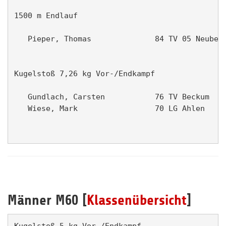
1500 m Endlauf                                 
   Pieper, Thomas              84 TV 05 Neubeck
Kugelstoß 7,26 kg Vor-/Endkampf                
   Gundlach, Carsten           76 TV Beckum    
   Wiese, Mark                 70 LG Ahlen     
Männer M60 [
Klassenübersicht
]
Kugelstoß 5 kg Vor-/Endkampf                   