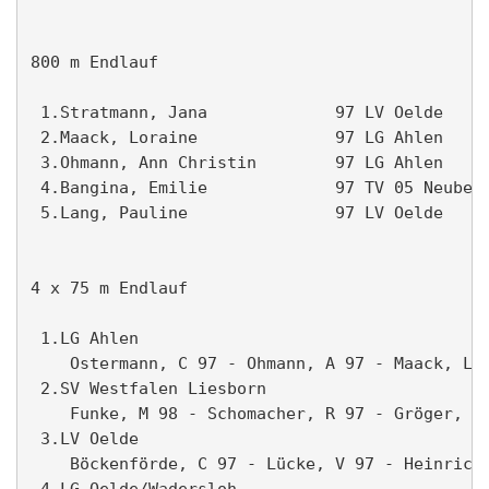
800 m Endlauf                                  
 1.Stratmann, Jana             97 LV Oelde     
 2.Maack, Loraine              97 LG Ahlen     
 3.Ohmann, Ann Christin        97 LG Ahlen     
 4.Bangina, Emilie             97 TV 05 Neubeck
 5.Lang, Pauline               97 LV Oelde     
4 x 75 m Endlauf                               
 1.LG Ahlen                                    
    Ostermann, C 97 - Ohmann, A 97 - Maack, L 9
 2.SV Westfalen Liesborn                       
    Funke, M 98 - Schomacher, R 97 - Gröger, J 
 3.LV Oelde                                    
    Böckenförde, C 97 - Lücke, V 97 - Heinrich,
 4.LG Oelde/Wadersloh                          