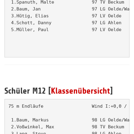
 1.Spanuth, Malte              97 TV Beckum    
 2.Baum, Jan                   97 LG Oelde/Wade
 3.Hütig, Elias                97 LV Oelde     
 4.Schott, Danny               97 LG Ahlen     
 5.Müller, Paul                97 LV Oelde     
Schüler M12 [
Klassenübersicht
]
75 m Endläufe                  Wind I:+0,0 / II
 1.Baum, Markus                98 LG Oelde/Wade
 2.Voßwinkel, Max              98 TV Beckum    
 3.Lang, Steve                 98 LG Ahlen     