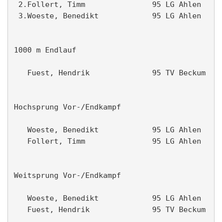
 2.Follert, Timm               95 LG Ahlen     
 3.Woeste, Benedikt            95 LG Ahlen     
1000 m Endlauf                                 
   Fuest, Hendrik              95 TV Beckum    
Hochsprung Vor-/Endkampf                       
   Woeste, Benedikt            95 LG Ahlen     
   Follert, Timm               95 LG Ahlen     
Weitsprung Vor-/Endkampf                       
   Woeste, Benedikt            95 LG Ahlen     
   Fuest, Hendrik              95 TV Beckum    