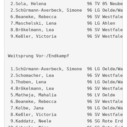
 2.Sola, Helena                96 TV 05 Neubeck
 2.Schürmann-Averbeck, Simone  96 LG Oelde/Wade
 6.Beaneke, Rebecca            96 SV Westfalen 
 7.Maschelski, Lena            96 LG Ahlen     
 8.Brökelmann, Lea             96 SV Westfalen 
 9.Keßler, Victoria            96 SV Westfalen 
Weitsprung Vor-/Endkampf                       
 1.Schürmann-Averbeck, Simone  96 LG Oelde/Wade
 2.Schomacher, Lea             96 SV Westfalen 
 3.Thoben, Lena                96 LG Oelde/Wade
 4.Brökelmann, Lea             96 SV Westfalen 
 5.Matheja, Mahalia            96 LV Oelde     
 6.Beaneke, Rebecca            96 SV Westfalen 
 7.Kolbe, Jana                 96 LG Oelde/Wade
 8.Keßler, Victoria            96 SV Westfalen 
 9.Kaddatz, Neele              96 SG Rote Erde 