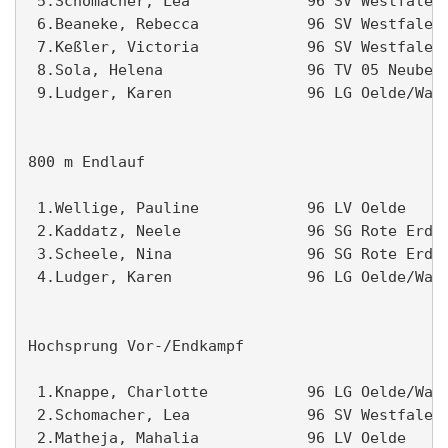
 5.Schomacher, Lea             96 SV Westfalen 
 6.Beaneke, Rebecca            96 SV Westfalen 
 7.Keßler, Victoria            96 SV Westfalen 
 8.Sola, Helena                96 TV 05 Neubeck
 9.Ludger, Karen               96 LG Oelde/Wade
800 m Endlauf                                  
 1.Wellige, Pauline            96 LV Oelde     
 2.Kaddatz, Neele              96 SG Rote Erde 
 3.Scheele, Nina               96 SG Rote Erde 
 4.Ludger, Karen               96 LG Oelde/Wade
Hochsprung Vor-/Endkampf                       
 1.Knappe, Charlotte           96 LG Oelde/Wade
 2.Schomacher, Lea             96 SV Westfalen 
 2.Matheja, Mahalia            96 LV Oelde     