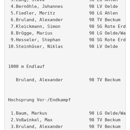
 4.Bernöhle, Johannes          98 LV Oelde     
 5.Fiedler, Moritz             98 LG Ahlen     
 6.Bruland, Alexander          98 TV Beckum    
 7.Kleickmann, Simon           98 SG Rote Erde 
 8.Brügge, Marius              98 LG Oelde/Wade
 9.Hesseler, Stephan           98 SG Rote Erde 
10.Steinhüser, Niklas          98 LV Oelde     
1000 m Endlauf                                 
   Bruland, Alexander          98 TV Beckum    
Hochsprung Vor-/Endkampf                       
 1.Baum, Markus                98 LG Oelde/Wade
 2.Voßwinkel, Max              98 TV Beckum    
 3.Bruland, Alexander          98 TV Beckum    