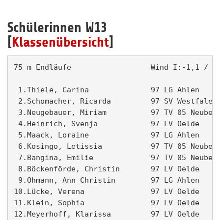
Schülerinnen W13
[
Klassenübersicht
]
75 m Endläufe                  Wind I:-1,1 / II
 1.Thiele, Carina              97 LG Ahlen     
 2.Schomacher, Ricarda         97 SV Westfalen 
 3.Neugebauer, Miriam          97 TV 05 Neubeck
 4.Heinrich, Svenja            97 LV Oelde     
 5.Maack, Loraine              97 LG Ahlen     
 6.Kosingo, Letissia           97 TV 05 Neubeck
 7.Bangina, Emilie             97 TV 05 Neubeck
 8.Böckenförde, Christin       97 LV Oelde     
 9.Ohmann, Ann Christin        97 LG Ahlen     
10.Lücke, Verena               97 LV Oelde     
11.Klein, Sophia               97 LV Oelde     
12.Meyerhoff, Klarissa         97 LV Oelde     