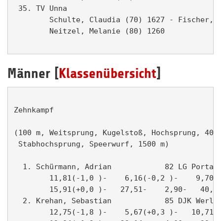
Männer [
Klassenübersicht
]
Zehnkampf                                      
(100 m, Weitsprung, Kugelstoß, Hochsprung, 400 
 Stabhochsprung, Speerwurf, 1500 m)

  1. Schürmann, Adrian            82 LG Porta W
        11,81(-1,0 )-    6,16(-0,2 )-    9,70- 
        15,91(+0,0 )-   27,51-    2,90-   40,35
  2. Krehan, Sebastian            85 DJK Werl  
        12,75(-1,8 )-    5,67(+0,3 )-   10,71- 