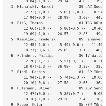
        19,84(-1,9 )-   29,14-    4,00-   39,48
  3. Michalski, Marcel            89 LAZ Soest 
        12,72(-1,0 )-    5,65(-1,0 )-   10,57- 
        17,94(+0,0 )-   28,99-    3,00-   44,94
  4. Bleß, Thomas                 84 TSG Dülmen
        12,66(-1,0 )-    5,86(+0,5 )-   10,46- 
        19,69(-1,0 )-   26,57-    2,80-   49,95
  5. Kampling, Frederik           89 Hannover 9
        12,45(-1,0 )-    5,49(-0,6 )-   11,49- 
        18,27(-0,6 )-   25,65-    3,10-   46,20
  6. Feindert, Philipp            86 TV Wattens
        12,70(-1,7 )-    5,57(-0,1 )-   10,21- 
        18,07(-1,3 )-   36,98-    3,30-   33,02
  7. Riedl, Dennis                84 HSP Münste
        11,94(-1,8 )-    5,74(+1,3 )-   10,06- 
        20,10(-0,6 )-   27,58-    2,60-   36,36
  8. Hülsmann, Oliver             89 ASV Senden
        12,47(+0,0 )-    5,38(+0,7 )-    9,05- 
        18,10(-1,0 )-   29,28-    2,40-   36,26
  9. Raabe, Peter                 85 HSP Münste