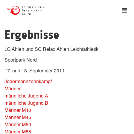
Skip
Tog
to
nav
main
content
Ergebnisse
LG Ahlen und SC Relax Ahlen Leichtathletik
Sportpark Nord
17. und 18. September 2011
Jedermannzehnkampf
Männer
männliche Jugend A
männliche Jugend B
Männer M40
Männer M45
Männer M50
Männer M55