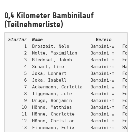
0,4 Kilometer Bambinilauf
(Teilnehmerliste)
Startnr  Name                    Verein       
      1  Broszeit, Nele        Bambini-w   Fort
      2  Nolte, Maximilian     Bambini-m   Fort
      3  Riedesel, Jakob       Bambini-m   Fort
      4  Scharf, Timo          Bambini-m   Hamm
      5  Joka, Lennart         Bambini-m   Fort
      6  Joka, Isabell         Bambini-w   Fort
      7  Ackermann, Carlotta   Bambini-w   Fort
      8  Tiggemann, Jule       Bambini-w   Fort
      9  Drüge, Benjamin       Bambini-m   Fort
     10  Höhne, Matthias       Bambini-m   Fort
     11  Höhne, Charlotte      Bambini-w   Fort
     12  Höhne, Christian      Bambini-m   Fort
     13  Finnemann, Felix      Bambini-m   SV D