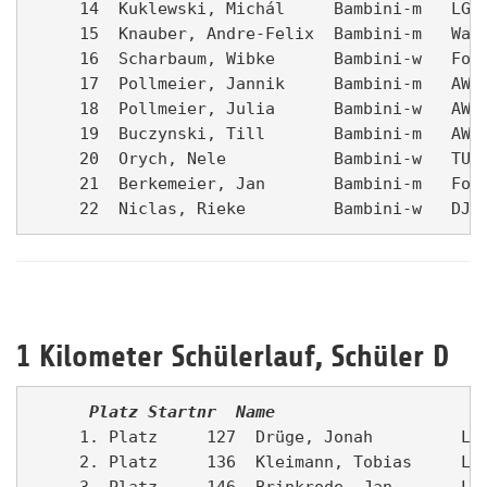
     14  Kuklewski, Michál     Bambini-m   LG O
     15  Knauber, Andre-Felix  Bambini-m   Wals
     16  Scharbaum, Wibke      Bambini-w   Fort
     17  Pollmeier, Jannik     Bambini-m   AWO 
     18  Pollmeier, Julia      Bambini-w   AWO 
     19  Buczynski, Till       Bambini-m   AWO 
     20  Orych, Nele           Bambini-w   TUWA
     21  Berkemeier, Jan       Bambini-m   Fort
1 Kilometer Schülerlauf, Schüler D
      Platz
Startnr
Name                    
     1. Platz     127  Drüge, Jonah         Lam
     2. Platz     136  Kleimann, Tobias     Lam
     3. Platz     146  Brinkrode, Jan       LV 