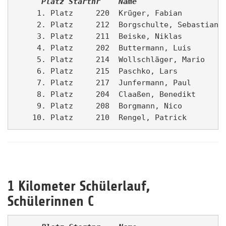
      Platz
Startnr  
Name                   
     1. Platz     220  Krüger, Fabian          
     2. Platz     212  Borgschulte, Sebastian  
     3. Platz     211  Beiske, Niklas          
     4. Platz     202  Buttermann, Luis        
     5. Platz     214  Wollschläger, Mario     
     6. Platz     215  Paschko, Lars           
     7. Platz     217  Junfermann, Paul        
     8. Platz     204  Claaßen, Benedikt       
     9. Platz     208  Borgmann, Nico          
1 Kilometer Schülerlauf,
Schülerinnen C