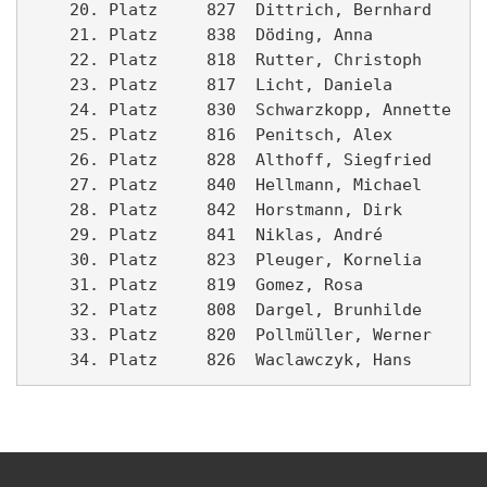
    20. Platz     827  Dittrich, Bernhard      
    21. Platz     838  Döding, Anna            
    22. Platz     818  Rutter, Christoph       
    23. Platz     817  Licht, Daniela          
    24. Platz     830  Schwarzkopp, Annette    
    25. Platz     816  Penitsch, Alex          
    26. Platz     828  Althoff, Siegfried      
    27. Platz     840  Hellmann, Michael       
    28. Platz     842  Horstmann, Dirk         
    29. Platz     841  Niklas, André           
    30. Platz     823  Pleuger, Kornelia       
    31. Platz     819  Gomez, Rosa             
    32. Platz     808  Dargel, Brunhilde       
    33. Platz     820  Pollmüller, Werner      