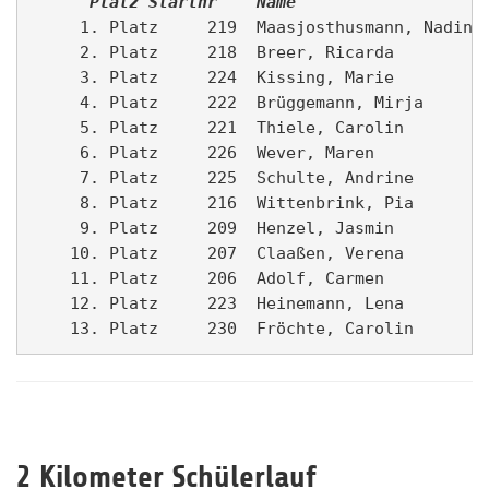
      Platz
Startnr  
Name                  
     1. Platz     219  Maasjosthusmann, Nadine 
     2. Platz     218  Breer, Ricarda          
     3. Platz     224  Kissing, Marie          
     4. Platz     222  Brüggemann, Mirja       
     5. Platz     221  Thiele, Carolin         
     6. Platz     226  Wever, Maren            
     7. Platz     225  Schulte, Andrine        
     8. Platz     216  Wittenbrink, Pia        
     9. Platz     209  Henzel, Jasmin          
    10. Platz     207  Claaßen, Verena         
    11. Platz     206  Adolf, Carmen           
    12. Platz     223  Heinemann, Lena         
2 Kilometer Schülerlauf