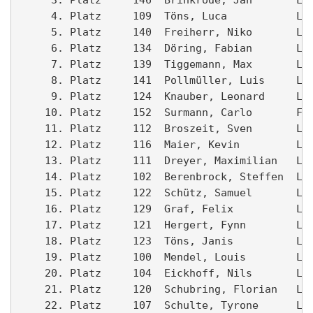
     4. Platz     109  Töns, Luca           Lam
     5. Platz     140  Freiherr, Niko       Lam
     6. Platz     134  Döring, Fabian       Lam
     7. Platz     139  Tiggemann, Max       Lam
     8. Platz     141  Pollmüller, Luis     Lam
     9. Platz     124  Knauber, Leonard     Lam
    10. Platz     152  Surmann, Carlo       For
    11. Platz     112  Broszeit, Sven       Lam
    12. Platz     116  Maier, Kevin         Lam
    13. Platz     111  Dreyer, Maximilian   Lam
    14. Platz     102  Berenbrock, Steffen  Lam
    15. Platz     122  Schütz, Samuel       Lam
    16. Platz     129  Graf, Felix          Lam
    17. Platz     121  Hergert, Fynn        Lam
    18. Platz     123  Töns, Janis          Lam
    19. Platz     100  Mendel, Louis        Lam
    20. Platz     104  Eickhoff, Nils       Lam
    21. Platz     120  Schubring, Florian   Lam