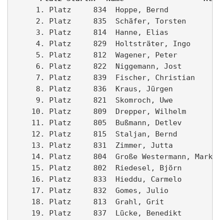
     1. Platz     834  Hoppe, Bernd            
     2. Platz     835  Schäfer, Torsten        
     3. Platz     814  Hanne, Elias            
     4. Platz     829  Holtsträter, Ingo       
     5. Platz     812  Wagener, Peter          
     6. Platz     822  Niggemann, Jost         
     7. Platz     839  Fischer, Christian      
     8. Platz     836  Kraus, Jürgen           
     9. Platz     821  Skomroch, Uwe           
    10. Platz     809  Drepper, Wilhelm        
    11. Platz     805  Bußmann, Detlev         
    12. Platz     815  Staljan, Bernd          
    13. Platz     831  Zimmer, Jutta           
    14. Platz     804  Große Westermann, Markus
    15. Platz     802  Riedesel, Björn         
    16. Platz     833  Hieddu, Carmelo         
    17. Platz     832  Gomes, Julio            
    18. Platz     813  Grahl, Grit             
    19. Platz     837  Lücke, Benedikt         