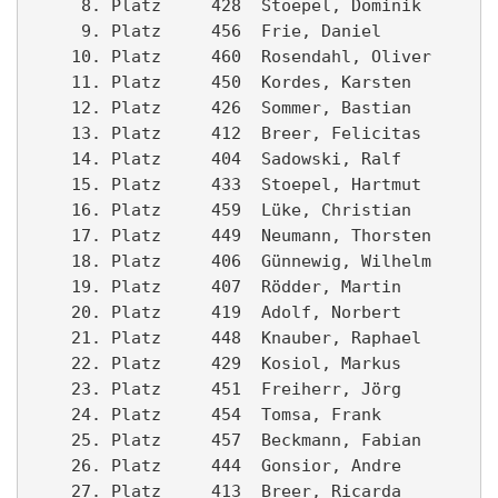
     8. Platz     428  Stoepel, Dominik        
     9. Platz     456  Frie, Daniel            
    10. Platz     460  Rosendahl, Oliver       
    11. Platz     450  Kordes, Karsten         
    12. Platz     426  Sommer, Bastian         
    13. Platz     412  Breer, Felicitas        
    14. Platz     404  Sadowski, Ralf          
    15. Platz     433  Stoepel, Hartmut        
    16. Platz     459  Lüke, Christian         
    17. Platz     449  Neumann, Thorsten       
    18. Platz     406  Günnewig, Wilhelm       
    19. Platz     407  Rödder, Martin          
    20. Platz     419  Adolf, Norbert          
    21. Platz     448  Knauber, Raphael        
    22. Platz     429  Kosiol, Markus          
    23. Platz     451  Freiherr, Jörg          
    24. Platz     454  Tomsa, Frank            
    25. Platz     457  Beckmann, Fabian        
    26. Platz     444  Gonsior, Andre          
    27. Platz     413  Breer, Ricarda          