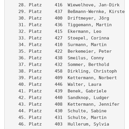
    28. Platz     416  Wiewelhove, Jan-Dirk    
    29. Platz     437  Beßmann-Wernke, Kirsten 
    30. Platz     400  Driftmeyer, Jörg        
    31. Platz     436  Tiggemann, Martin       
    32. Platz     415  Ekermann, Leo           
    33. Platz     427  Stoepel, Corinna        
    34. Platz     410  Surmann, Martin         
    35. Platz     422  Berkemeier, Peter       
    36. Platz     438  Smeilus, Conny          
    37. Platz     432  Sommer, Berthold        
    38. Platz     458  Dirkling, Christoph     
    39. Platz     409  Kettermann, Norbert     
    40. Platz     446  Walter, Laura           
    41. Platz     439  Benek, Gabriele         
    42. Platz     440  Sandknop, Ludger        
    43. Platz     408  Kettermann, Jennifer    
    44. Platz     430  Schulte, Sabine         
    45. Platz     431  Schulte, Martin         
    46. Platz     403  Hullerum, Sylvia        