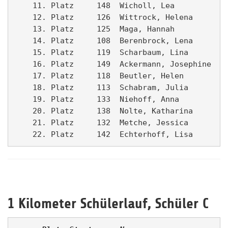
    11. Platz     148  Wicholl, Lea          TU
    12. Platz     126  Wittrock, Helena      La
    13. Platz     125  Maga, Hannah          La
    14. Platz     108  Berenbrock, Lena      La
    15. Platz     119  Scharbaum, Lina       La
    16. Platz     149  Ackermann, Josephine  La
    17. Platz     118  Beutler, Helen        La
    18. Platz     113  Schabram, Julia       La
    19. Platz     133  Niehoff, Anna         La
    20. Platz     138  Nolte, Katharina      La
    21. Platz     132  Metche, Jessica       La
1 Kilometer Schülerlauf, Schüler C