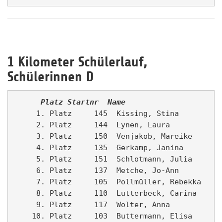
1 Kilometer Schülerlauf,
Schülerinnen D
      Platz
Startnr
Name                   
     1. Platz     145  Kissing, Stina        La
     2. Platz     144  Lynen, Laura          LG
     3. Platz     150  Venjakob, Mareike     Fo
     4. Platz     135  Gerkamp, Janina       La
     5. Platz     151  Schlotmann, Julia     Fo
     6. Platz     137  Metche, Jo-Ann        La
     7. Platz     105  Pollmüller, Rebekka   La
     8. Platz     110  Lutterbeck, Carina    La
     9. Platz     117  Wolter, Anna          La
    10. Platz     103  Buttermann, Elisa     La