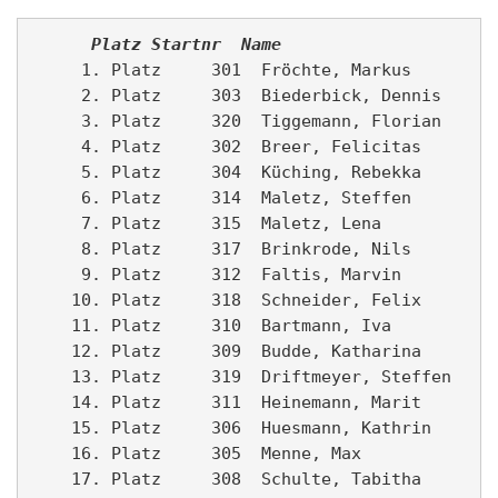
      Platz
Startnr
Name                  
K
     1. Platz     301  Fröchte, Markus         
     2. Platz     303  Biederbick, Dennis      
     3. Platz     320  Tiggemann, Florian      
     4. Platz     302  Breer, Felicitas        
     5. Platz     304  Küching, Rebekka        
     6. Platz     314  Maletz, Steffen         
     7. Platz     315  Maletz, Lena            
     8. Platz     317  Brinkrode, Nils         
     9. Platz     312  Faltis, Marvin          
    10. Platz     318  Schneider, Felix        
    11. Platz     310  Bartmann, Iva           
    12. Platz     309  Budde, Katharina        
    13. Platz     319  Driftmeyer, Steffen     
    14. Platz     311  Heinemann, Marit        
    15. Platz     306  Huesmann, Kathrin       
    16. Platz     305  Menne, Max              
    17. Platz     308  Schulte, Tabitha        