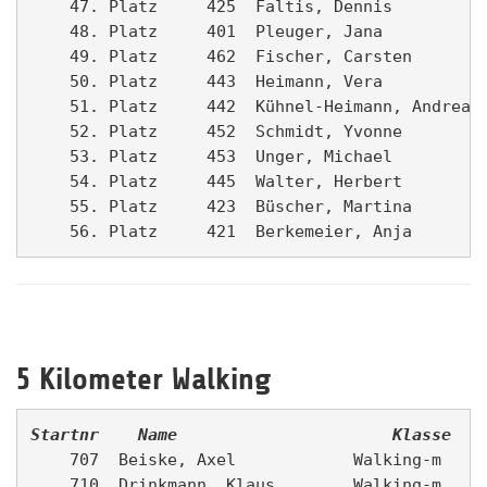
    47. Platz     425  Faltis, Dennis          
    48. Platz     401  Pleuger, Jana           
    49. Platz     462  Fischer, Carsten        
    50. Platz     443  Heimann, Vera           
    51. Platz     442  Kühnel-Heimann, Andreas 
    52. Platz     452  Schmidt, Yvonne         
    53. Platz     453  Unger, Michael          
    54. Platz     445  Walter, Herbert         
    55. Platz     423  Büscher, Martina        
5 Kilometer Walking
Startnr  
Name                  
Klasse   
    707  Beiske, Axel            Walking-m   Fo
    710  Drinkmann, Klaus        Walking-m   Ka