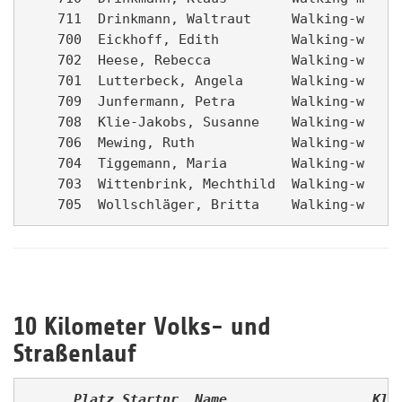
    711  Drinkmann, Waltraut     Walking-w   Ka
    700  Eickhoff, Edith         Walking-w   Fo
    702  Heese, Rebecca          Walking-w   Ah
    701  Lutterbeck, Angela      Walking-w   Wa
    709  Junfermann, Petra       Walking-w   Fo
    708  Klie-Jakobs, Susanne    Walking-w   Fo
    706  Mewing, Ruth            Walking-w   Dr
    704  Tiggemann, Maria        Walking-w   Fo
    703  Wittenbrink, Mechthild  Walking-w   Fo
10 Kilometer Volks- und
Straßenlauf
      Platz
Startnr
Name                
Kla