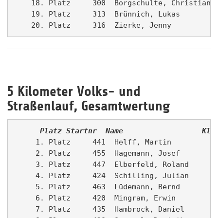
    18. Platz     300  Borgschulte, Christian  
    19. Platz     313  Brünnich, Lukas         
5 Kilometer Volks- und
Straßenlauf, Gesamtwertung
      Platz
Startnr
Name                
Kla
     1. Platz     441  Helff, Martin           
     2. Platz     455  Hagemann, Josef         
     3. Platz     447  Elberfeld, Roland       
     4. Platz     424  Schilling, Julian       
     5. Platz     463  Lüdemann, Bernd         
     6. Platz     420  Mingram, Erwin          
     7. Platz     435  Hambrock, Daniel        