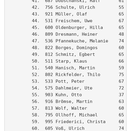
         41.  687 Dobschanski, Ralf       61 Ah
         42.  756 Schulte, Ulrich         55 Sp
         43.  921 Müller, Olaf            65 LT
         44.  531 Freischem, Uwe          67 Ho
         45.  600 Oldenburger, Hilla      65 LT
         46.  809 Dresmann, Heiner        48 LV
         47.  536 Pfannekuche, Melanie    74 Sp
         48.  822 Borges, Domingos        60 TU
         49.  812 Schmitz, Egbert         65 De
         50.  511 Starp, Klaus            66 St
         51.  540 Hanisch, Martin         59 St
         52.  802 Rickfelder, Thilo       75 RS
         53.  533 Pott, Peter             67 Do
         54.  575 Dahlmeier, Ute          72 Sk
         55.  903 Kuhn, Otto              37 LG
         56.  916 Brömse, Martin          63   
         57.  813 Wolf, Walter            60 Fe
         58.  795 Ollhoff, Michael        65 Sp
         59.  995 Friederici, Christa     60 SG
         60.  605 Voß, Ulrich             74 Se