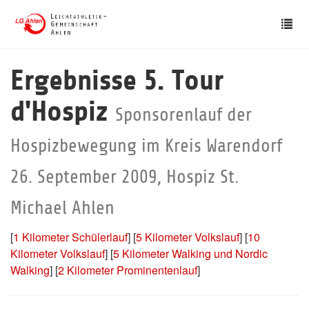
Skip
Tog
to
nav
main
content
Ergebnisse 5. Tour
d'Hospiz
Sponsorenlauf der
Hospizbewegung im Kreis Warendorf
26. September 2009, Hospiz St.
Michael Ahlen
[
1 Kilometer Schülerlauf
] [
5 Kilometer Volkslauf
] [
10
Kilometer Volkslauf
] [
5 Kilometer Walking und Nordic
Walking
] [
2 Kilometer Prominentenlauf
]