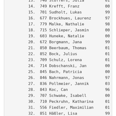
         13.  746 Stoffers, Julia         01 Ah
         14.  749 Krefft, Franz           00 Ah
         15.  701 Sudholt, Lukas          99 LG
         16.  677 Brockhues, Laurenz      97 TU
         17.  779 Malke, Nathalie         98 Ah
         18.  715 Schlieper, Jasmin       00 LG
         19.  603 Huneke, Natalie         00 LG
         20.  672 Borgmann, Jana          99 Ah
         21.  850 Beerbaum, Thomas        01   
         22.  852 Bock, Julius            01 LG
         23.  709 Schulz, Lorena          01 LG
         24.  714 Dobschanski, Jan        00 LG
         25.  845 Bach, Patricia          00   
         26.  846 Nahrmann, Jonas         97 LV
         27.  836 Pollmeier, Jannik       03 Ma
         28.  843 Koc, Can                96   
         29.  707 Schwake, Isabell        00 LG
         30.  710 Peckruhn, Katharina     01 LG
         31.  556 Fiedler, Maximilian     01 LG
         32.  851 Häßler, Lisa            99 LV