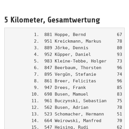
5 Kilometer, Gesamtwertung
          1.  881 Hoppe, Bernd            67 LV Oelde                     17:52   1. M40  
          2.  951 Kreickmann, Markus      78 LG Ahlen                     18:31   1. M30  
          3.  889 Jörke, Dennis           80 Ahlener SG                   18:43   1. M20  
          4.  952 Küpper, Daniel          93 LG Ahlen                     19:39   1. MJB  
          5.  983 Kleine-Tebbe, Holger    73                              19:44   1. M35  
          6.  847 Beerbaum, Thorsten      96 LV Oelde                     20:00   1. SB   
          7.  895 Vergün, Stefanie        74 Post SV Gütersloh            20:55   1. W35  
          8.  861 Breer, Felicitas        96 LG Ahlen                     21:21   1. SIB  
          9.  947 Drees, Frank            85 Ski Club Beckum              21:28   2. M20  
         10.  698 Busen, Mamuel           83 Ahlen                        21:34   3. M20  
         11.  961 Buczynski, Sebastian    75                              21:44   2. M30  
         12.  562 Busen, Adrian           78 St. Franziskus Hospital, A   22:10   3. M30  
         13.  523 Schomacher, Hermann     51 LG Ahlen                     22:15   1. M55  
         14.  664 Weirowski, Manfred      70 Team Paulaner Ahlen          22:24   2. M35  
         15.  547 Heising, Rudi           62 LG Ahlen                     22:30   1. M45  
         16.  544 Balmes, Jonas           94 Ahlen                        22:32   1. SA   
         17.  783 Bulk, Franz             64 Ahlen                        22:44   2. M45  
         18.  633 Sumpmann, Vanessa       93 Gymnasium St. Michael - 11   23:20   1. WJB  
         19.  543 Jahn, Bernd             55 Lauffreunde Bönen            23:21   2. M55  
         20.  985 Helfmeier, Mark         78                              23:22   4. M30  
         21.  973 Fechner, Guido          71 Westfalia Vorhelm            23:24   3. M35  
         22.  870 Schäfer, Hermann        58                              23:26   1. M50  
         23.  865 Krimphove, Xaver        97                              23:32   2. SB   
         24.  868 Wittenbrink, Eckhard    50 ASC                          23:52   3. M55  
         25.  859 Ender, Jannis           90                              24:01   1. MJA  
         26.  546 Becker, Norbert         51 LG Ahlen                     24:02   4. M55  
         27.  874 Hunkemöller, Theresa    93                              24:09   2. WJB  
         28.  581 Bolte, Klaus            55 Volksbank Ahlen-Sassenberg   24:14   2. M50  
         29.  744 Schott, Danny           97 LG Ahlen                     24:17   3. SB   
         30.  753 Schröder, Werner        59 SpVgg Dolberg                24:25   3. M50  
         31.  739 Umlauf, Marius          92 Städt. Gymansium, Ahlen, G   24:37   2. MJB  
         32.  743 Schott, Frank           67 LG Ahlen                     24:38   2. M40  
         33.  857 Högemann, Ralf          69 Ski Club Beckum              24:40   3. M40  
         34.  948 Dres, Hermann           53 BSC Sparkasse Beckum-Wader   24:41   5. M55  
         35.  610 Jehne, Lars             93 Gymnasium St. Michael - 11   24:42   3. MJB  
         36.  579 Burchard, Michael       83 Volksbank Ahlen-Sassenberg   24:54   4. M20  
         37.  732 Korkmaz, Gökcin         92 Städt. Gymansium, Ahlen, G   24:58   3. WJB  
         38.  720 Teufel, Martin          71 Ahlen                        25:05   4. M35  
         39.  655 Boriesosdik, Jan        92 Städt. Gymnasium, Ahlen GK   25:09   4. MJB  
         40.  863 Breer, Ricarda          98                              25:15   2. SIB  
         41.  582 Neukötter, Sebastian    86 Volksbank Ahlen-Sassenberg   25:18   5. M20  
         42.  729 Gnewuch, Matthias       92 Städt. Gymansium, Ahlen, G   25:19   5. MJB  
         43.  721 Bendig, Marvin          92 Städt. Gymnasium, Ahlen, G   25:19   6. MJB  
         44.  609 Fredebeul, Raphael      93 Gymnasium St. Michael - 11   25:24   7. MJB  
         45.  591 Fohrmann, Mike          88 Volksbank Ahlen-Sassenberg   25:28   6. M20  
         46.  504 Lakenbrink, Alfons      52 Polizei Ahlen                25:35   6. M55  
         47.  950 Vossenberg, Miriam      91 LG Ahlen                     25:46   1. WJA  
         48.  541 Scholle, Maike          79 TG Herford                   25:50   1. W30   
         49.  542 Scholle, Hendrik        78 SC Herford                   25:51   5. M30  
         50.  659 Wulle, Ralf             63 Ahlen                        26:00   3. M45  
         51.  752 Schröder, Christa       59 SpVgg Dolberg                26:12   1. W50  
         52.  772 Brändel, Gordon         63 LG Ahlen                     26:14   4. M45  
         53.  967 Vedder, Burkhard        67 LV Oelde                     26:32   4. M40  
         54.  635 Wrege, Julia            93 Gymnasium St. Michael - 11   26:34   4. WJB  
         55.  719 Rauf, Christoph         75 Ahlen                        26:37   6. M30  
         56.  913 Fiedler, Alexander      01 LG Ahlen                     26:48   2. SA   
         57.  502 Fiedler, Peter          66 LG Ahlen                     26:49   5. M40  
   