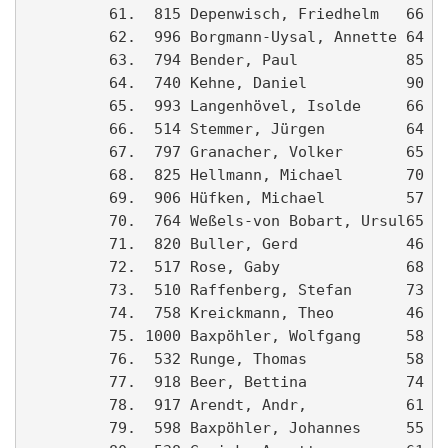
         61.  815 Depenwisch, Friedhelm   66   
         62.  996 Borgmann-Uysal, Annette 64 SG
         63.  794 Bender, Paul            85 FD
         64.  740 Kehne, Daniel           90 Ah
         65.  993 Langenhövel, Isolde     66 LT
         66.  514 Stemmer, Jürgen         64 Pf
         67.  797 Granacher, Volker       65   
         68.  825 Hellmann, Michael       70 LG
         69.  906 Hüfken, Michael         57   
         70.  764 Weßels-von Bobart, Ursul65   
         71.  820 Buller, Gerd            46 St
         72.  517 Rose, Gaby              68 Ah
         73.  510 Raffenberg, Stefan      73 Ah
         74.  758 Kreickmann, Theo        46 Sp
         75. 1000 Baxpöhler, Wolfgang     58 SU
         76.  532 Runge, Thomas           58 Ah
         77.  918 Beer, Bettina           74   
         78.  917 Arendt, Andr‚           61 LS
         79.  598 Baxpöhler, Johannes     55 LT