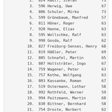
          2.  824 Raulf, Stefan           73 LV
          3.  596 Herwig, Uwe             67 Te
          4.  806 Schuler, Mirko          73 LG
          5.  599 Grünebaum, Manfred      57 LV
          6.  811 Höner, Roger            63 LV
          7.  920 Hanne, Elias            63 LG
          8.  595 Wollschke, Ralf         63 Te
          9.  998 Gosda, Ralf             62 LG
         10.  827 Freiburg-Senses, Henry  68 SS
         11.  819 Häßler, Peter           69 LV
         12.  805 Schnafel, Martin        65 LG
         13.  807 Holtsträter, Ingo       67 TU
         14.  759 Wagener, Peter          63 Sp
         15.  757 Kothe, Wolfgang         63 Sp
         16.  803 Kassanke, Roman         67 LV
         17.  519 Ostermann, Lothar       58 Ah
         18.  992 Rothfeld, Werner        59 LG
         19.  994 Peitzmann, Martin       68 LV
         20.  830 Bittner, Bernhard       58 LV
         21.  754 Droste, Norbert         62 Sp