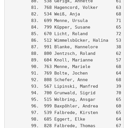
         80.  538 Gerigk, Annette         61 Ah
         81.  768 Hagencord, Volker       63 Ah
         82.  534 Weiß, Anja              68 Ah
         83.  699 Menne, Ursula           71 Be
         84.  799 Küpper, Susane          65 De
         85.  670 Licht, Roland           72 Ah
         86.  512 Wimmelsbücker, Halina   53 De
         87.  991 Blanke, Hannelore       38 Vf
         88.  800 Jentzsch, Roland        62   
         89.  604 Knoll, Marianne         57 Se
         90.  763 Menne, Mariele          68 Wa
         91.  769 Bolte, Jochen           64 Ah
         92.  808 Schefer, Anne           68 LT
         93.  567 Lipinski, Manfred       39 FC
         94.  700 Grunwald, Sigrid        70 Wa
         95.  515 Wolbring, Ansgar        65 Dr
         96.  999 Baxpöhler, Andrea       60 SU
         97.  539 Falbrede, Kirsten       65 St
         98.  685 Eggert, Elke            64 Be
         99.  828 Falbrede, Thomas        67   