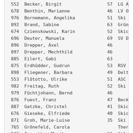
 552  Becker, Birgit                 57  LG Ahl
 678  Benthin, Marianne              46  LV Oel
 976  Bornemann, Angelika            51  Ski Cl
 892  Brand, Sabine                  63  Grün-W
 674  Czienskowski, Karin            52  Skiclu
 696  Deuter, Manuela                69  SV Dre
 896  Drepper, Axel                  46        
 897  Drepper, Mechthild             46        
 885  Eilert, Gabi                   63        
 875  Erdhüdder, Gudrun              53  RSV Sc
 898  Fliegener, Barbara             49  Delta 
 553  Flötotto, Ulrike               51  ASC   
 982  Freitag, Ruth                  52  Ski Cl
 979  Füchtjohann, Bernd             46        
 876  Fuest, Franz                   47  Beckum
 887  Gatzke, Christel               41  Skiclu
 676  Gieseke, Elfriede              40  Skiclu
 871  Groh, Marie-Luise              35  Ski Cl
 765  Grönefeld, Carola                  Therap