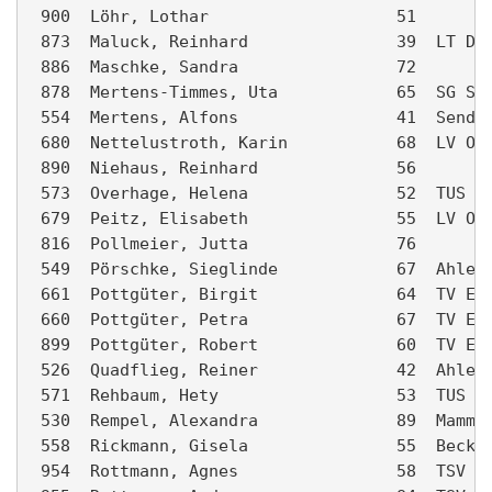
 900  Löhr, Lothar                   51        
 873  Maluck, Reinhard               39  LT Dal
 886  Maschke, Sandra                72        
 878  Mertens-Timmes, Uta            65  SG Sen
 554  Mertens, Alfons                41  Senden
 680  Nettelustroth, Karin           68  LV Oel
 890  Niehaus, Reinhard              56        
 573  Overhage, Helena               52  TUS We
 679  Peitz, Elisabeth               55  LV Oel
 816  Pollmeier, Jutta               76        
 549  Pörschke, Sieglinde            67  Ahlen 
 661  Pottgüter, Birgit              64  TV Ein
 660  Pottgüter, Petra               67  TV Ein
 899  Pottgüter, Robert              60  TV Ein
 526  Quadflieg, Reiner              42  Ahlen 
 571  Rehbaum, Hety                  53  TUS We
 530  Rempel, Alexandra              89  Mammut
 558  Rickmann, Gisela               55  Beckum
 954  Rottmann, Agnes                58  TSV Os