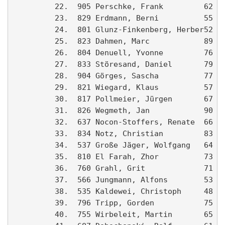
         22.  905 Perschke, Frank         62 SS
         23.  829 Erdmann, Berni          55 LV
         24.  801 Glunz-Finkenberg, Herber52 LV
         25.  823 Dahmen, Marc            89 Sp
         26.  804 Denuell, Yvonne         76 LV
         27.  833 Störesand, Daniel       79   
         28.  904 Görges, Sascha          77   
         29.  821 Wiegard, Klaus          57   
         30.  817 Pollmeier, Jürgen       67 LG
         31.  826 Wegmeth, Jan            90 GW
         32.  637 Nocon-Stoffers, Renate  66 Gy
         33.  834 Notz, Christian         83   
         34.  537 Große Jäger, Wolfgang   64 Ah
         35.  810 El Farah, Zhor          73 Kr
         36.  760 Grahl, Grit             71 Sp
         37.  566 Jungmann, Alfons        53 FC
         38.  535 Kaldewei, Christoph     48 LG
         39.  796 Tripp, Gorden           75   
         40.  755 Wirbeleit, Martin       65 Sp