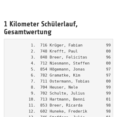
1 Kilometer Schülerlauf,
Gesamtwertung
          1.  716 Krüger, Fabian          99 LG
          2.  748 Krefft, Paul            00 Ah
          3.  848 Breer, Felicitas        96 LG
          4.  712 Niesmann, Steffen       00 LG
          5.  854 Högemann, Jonas         97 LG
          6.  782 Gramatke, Kim           97 Ah
          7.  711 Ostermann, Tobias       00 LG
          8.  704 Heuser, Nele            99 LG
          9.  702 Schulte, Julius         99 LG
         10.  713 Hartmann, Benni         01 LG
         11.  853 Breer, Ricarda          98 LG
         12.  602 Huneke, Frederik        98 LG