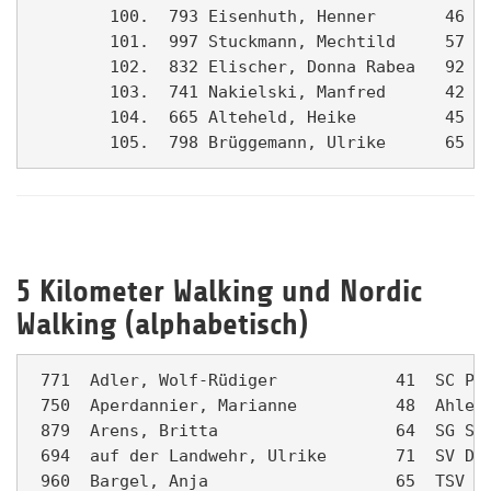
        100.  793 Eisenhuth, Henner       46 FD
        101.  997 Stuckmann, Mechtild     57 SU
        102.  832 Elischer, Donna Rabea   92 LG
        103.  741 Nakielski, Manfred      42 De
        104.  665 Alteheld, Heike         45 Ah
5 Kilometer Walking und Nordic
Walking (alphabetisch)
 771  Adler, Wolf-Rüdiger            41  SC Pre
 750  Aperdannier, Marianne          48  Ahlen 
 879  Arens, Britta                  64  SG Sen
 694  auf der Landwehr, Ulrike       71  SV Dre
 960  Bargel, Anja                   65  TSV Os