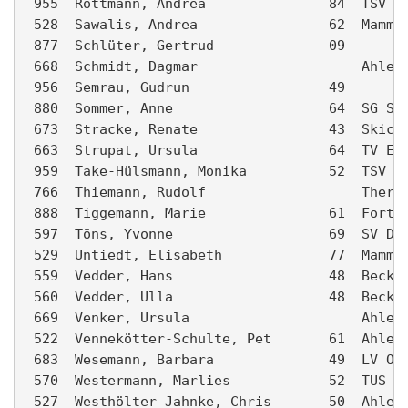
 955  Rottmann, Andrea               84  TSV Os
 528  Sawalis, Andrea                62  Mammut
 877  Schlüter, Gertrud              09        
 668  Schmidt, Dagmar                    Ahlen 
 956  Semrau, Gudrun                 49        
 880  Sommer, Anne                   64  SG Sen
 673  Stracke, Renate                43  Skiclu
 663  Strupat, Ursula                64  TV Ein
 959  Take-Hülsmann, Monika          52  TSV Os
 766  Thiemann, Rudolf                   Therap
 888  Tiggemann, Marie               61  Fortun
 597  Töns, Yvonne                   69  SV Dre
 529  Untiedt, Elisabeth             77  Mammut
 559  Vedder, Hans                   48  Beckum
 560  Vedder, Ulla                   48  Beckum
 669  Venker, Ursula                     Ahlen 
 522  Vennekötter-Schulte, Pet       61  Ahlen 
 683  Wesemann, Barbara              49  LV Oel
 570  Westermann, Marlies            52  TUS We
 527  Westhölter Jahnke, Chris       50  Ahlen 