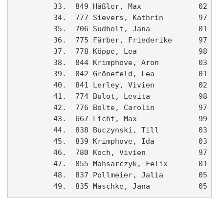
         33.  849 Häßler, Max             02 LV
         34.  777 Sievers, Kathrin        97 Ah
         35.  706 Sudholt, Jana           01 LG
         36.  775 Färber, Friederike      97 Ah
         37.  778 Köppe, Lea              98 Ah
         38.  844 Krimphove, Aron         03   
         39.  842 Grönefeld, Lea          01   
         40.  841 Lerley, Vivien          02   
         41.  774 Bulot, Levita           98 Ah
         42.  776 Bolte, Carolin          97 Ah
         43.  667 Licht, Max              99 Ah
         44.  838 Buczynski, Till         03 Ma
         45.  839 Krimphove, Ida          03 TU
         46.  780 Koch, Vivien            97 Ah
         47.  855 Mahsarczyk, Felix       01   
         48.  837 Pollmeier, Jalia        05 AW