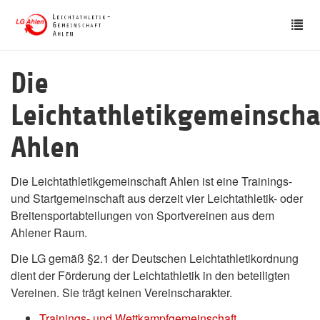
Skip
Tog
to
nav
main
content
Die
Leichtathletikgemeinscha
Ahlen
Die Leichtathletikgemeinschaft Ahlen ist eine Trainings-
und Startgemeinschaft aus derzeit vier Leichtathletik- oder
Breitensportabteilungen von Sportvereinen aus dem
Ahlener Raum.
Die LG gemäß §2.1 der Deutschen Leichtathletikordnung
dient der Förderung der Leichtathletik in den beteiligten
Vereinen. Sie trägt keinen Vereinscharakter.
Trainings- und Wettkampfgemeinschaft