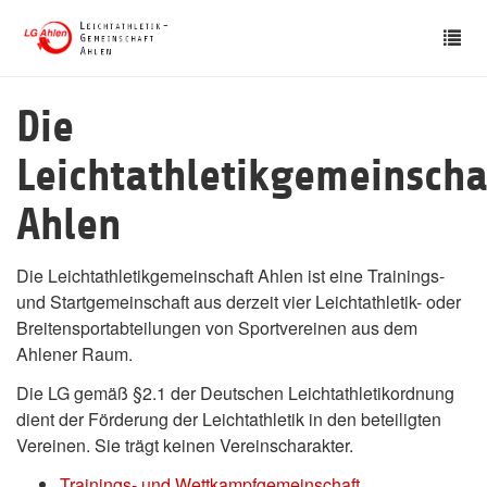
Skip
Tog
to
nav
main
content
Die
Leichtathletikgemeinscha
Ahlen
Die Leichtathletikgemeinschaft Ahlen ist eine Trainings-
und Startgemeinschaft aus derzeit vier Leichtathletik- oder
Breitensportabteilungen von Sportvereinen aus dem
Ahlener Raum.
Die LG gemäß §2.1 der Deutschen Leichtathletikordnung
dient der Förderung der Leichtathletik in den beteiligten
Vereinen. Sie trägt keinen Vereinscharakter.
Trainings- und Wettkampfgemeinschaft