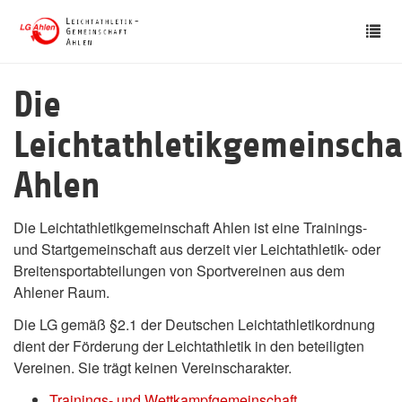
Skip
Tog
to
nav
main
content
Die
Leichtathletikgemeinscha
Ahlen
Die Leichtathletikgemeinschaft Ahlen ist eine Trainings-
und Startgemeinschaft aus derzeit vier Leichtathletik- oder
Breitensportabteilungen von Sportvereinen aus dem
Ahlener Raum.
Die LG gemäß §2.1 der Deutschen Leichtathletikordnung
dient der Förderung der Leichtathletik in den beteiligten
Vereinen. Sie trägt keinen Vereinscharakter.
Trainings- und Wettkampfgemeinschaft