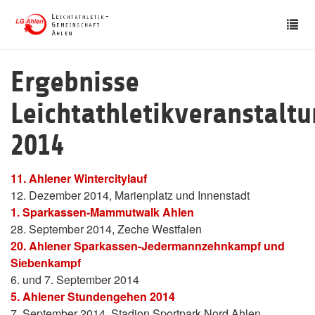
Skip
Tog
to
nav
main
content
Ergebnisse
Leichtathletikveranstalt
2014
11. Ahlener Wintercitylauf
12. Dezember 2014, Marienplatz und Innenstadt
1. Sparkassen-Mammutwalk Ahlen
28. September 2014, Zeche Westfalen
20. Ahlener Sparkassen-Jedermannzehnkampf und
Siebenkampf
6. und 7. September 2014
5. Ahlener Stundengehen 2014
7. September 2014, Stadion Sportpark Nord Ahlen