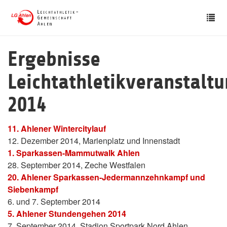
Skip
Tog
to
nav
main
content
Ergebnisse
Leichtathletikveranstalt
2014
11. Ahlener Wintercitylauf
12. Dezember 2014, Marienplatz und Innenstadt
1. Sparkassen-Mammutwalk Ahlen
28. September 2014, Zeche Westfalen
20. Ahlener Sparkassen-Jedermannzehnkampf und
Siebenkampf
6. und 7. September 2014
5. Ahlener Stundengehen 2014
7. September 2014, Stadion Sportpark Nord Ahlen