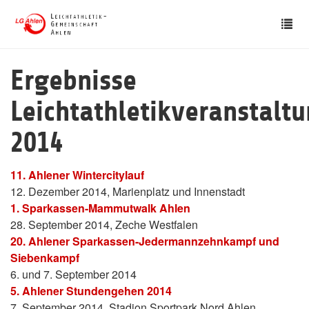
Skip
Tog
to
nav
main
content
Ergebnisse
Leichtathletikveranstalt
2014
11. Ahlener Wintercitylauf
12. Dezember 2014, Marienplatz und Innenstadt
1. Sparkassen-Mammutwalk Ahlen
28. September 2014, Zeche Westfalen
20. Ahlener Sparkassen-Jedermannzehnkampf und
Siebenkampf
6. und 7. September 2014
5. Ahlener Stundengehen 2014
7. September 2014, Stadion Sportpark Nord Ahlen