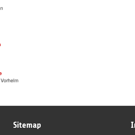
en
n
e
e Vorhelm
Sitemap