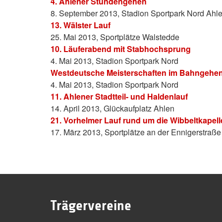
4. Ahlener Stundengehen
8. September 2013, Stadion Sportpark Nord Ahl
13. Wälster Lauf
25. Mai 2013, Sportplätze Walstedde
10. Läuferabend mit Stabhochsprung
4. Mai 2013, Stadion Sportpark Nord
Westdeutsche Meisterschaften im Bahngehe
4. Mai 2013, Stadion Sportpark Nord
11. Ahlener Stadtteil- und Haldenlauf
14. April 2013, Glückaufplatz Ahlen
21. Vorhelmer Lauf rund um die Wibbeltkapell
17. März 2013, Sportplätze an der Ennigerstraß
Trägervereine