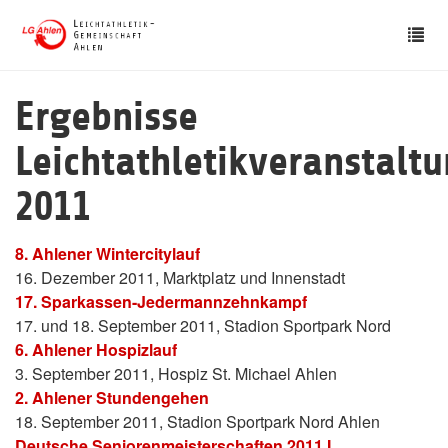
Skip
Tog
to
nav
main
content
Ergebnisse
Leichtathletikveranstalt
2011
8. Ahlener Wintercitylauf
16. Dezember 2011, Marktplatz und Innenstadt
17. Sparkassen-Jedermannzehnkampf
17. und 18. September 2011, Stadion Sportpark Nord
6. Ahlener Hospizlauf
3. September 2011, Hospiz St. Michael Ahlen
2. Ahlener Stundengehen
18. September 2011, Stadion Sportpark Nord Ahlen
Deutsche Seniorenmeisterschaften 2011 I