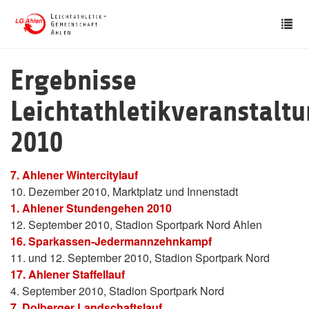
Skip
Tog
to
nav
main
content
Ergebnisse
Leichtathletikveranstalt
2010
7. Ahlener Wintercitylauf
10. Dezember 2010, Marktplatz und Innenstadt
1. Ahlener Stundengehen 2010
12. September 2010, Stadion Sportpark Nord Ahlen
16. Sparkassen-Jedermannzehnkampf
11. und 12. September 2010, Stadion Sportpark Nord
17. Ahlener Staffellauf
4. September 2010, Stadion Sportpark Nord
7. Dolberger Landschaftslauf